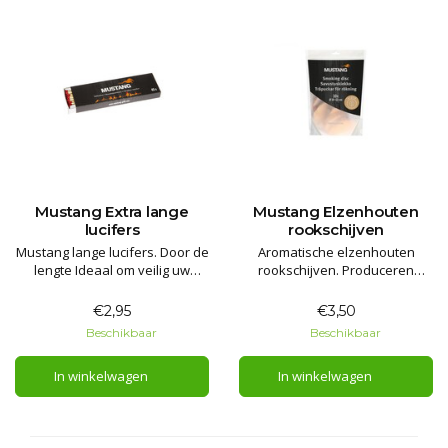
Mustang Extra lange
Mustang Elzenhouten
lucifers
rookschijven
Mustang lange lucifers. Door de
Aromatische elzenhouten
lengte Ideaal om veilig uw
rookschijven. Produceren
kampvuur, vuurschaal of
ongeveer gedurende twee uur
smoker aan te steken.
schone, smeulende rook en
€2,95
€3,50
aroma per stuk.
Beschikbaar
Beschikbaar
In winkelwagen
In winkelwagen