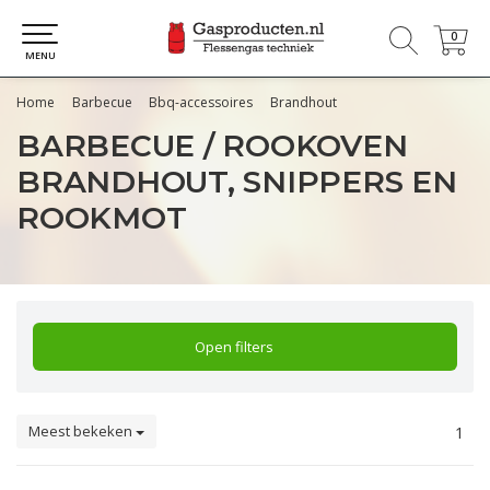
0
0
MENU
Home
Barbecue
Bbq-accessoires
Brandhout
BARBECUE / ROOKOVEN
BRANDHOUT, SNIPPERS EN
ROOKMOT
Open filters
Meest bekeken
1