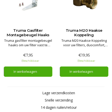
Truma Gasfilter
Truma M20 Haakse
Montagebeugel Haaks
Koppeling
Truma gasfilter montagebeugel
Truma M20 Haakse Koppeling
haaks om uw filter vast te
voor uw filters, duocomfort,
zetten aan de wand in uw
secumotion en duocontrol.
gasbun.
€7,95
€19,95
Beschikbaar
Beschikbaar
In winkelwagen
In winkelwagen
Lage verzendkosten
Snelle verzending
14 dagen ruilen/retour