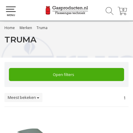
0
0
MENU
Home
Merken
Truma
TRUMA
Open filters
Meest bekeken
1