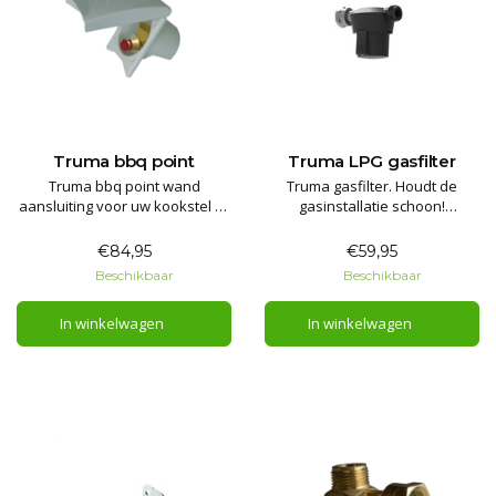
Truma bbq point
Truma LPG gasfilter
Truma bbq point wand
Truma gasfilter. Houdt de
aansluiting voor uw kookstel of
gasinstallatie schoon!
barbecue. Verbind deze
Bescherm uw gasdrukregelaar,
eenvoudig en snel aan het gas
kranen en de gas apparatuur
€84,95
€59,95
netwerk van uw caravan /
tegen verontreiniging en olie.
Beschikbaar
Beschikbaar
camper.
In winkelwagen
In winkelwagen