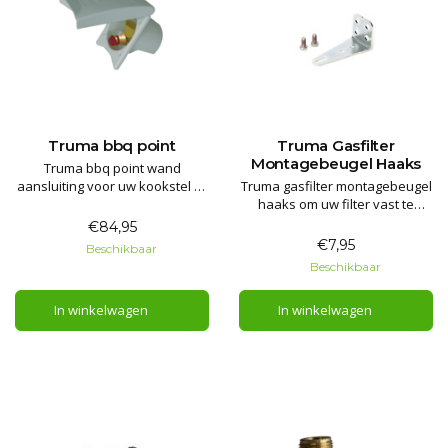
Truma bbq point
Truma Gasfilter
Montagebeugel Haaks
Truma bbq point wand
aansluiting voor uw kookstel of
Truma gasfilter montagebeugel
barbecue. Verbind deze
haaks om uw filter vast te
eenvoudig en snel aan het gas
zetten aan de wand in uw
€84,95
netwerk van uw caravan /
gasbun.
€7,95
Beschikbaar
camper.
Beschikbaar
In winkelwagen
In winkelwagen