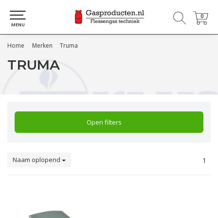
0
0
MENU
Home
Merken
Truma
TRUMA
Open filters
Naam oplopend
1