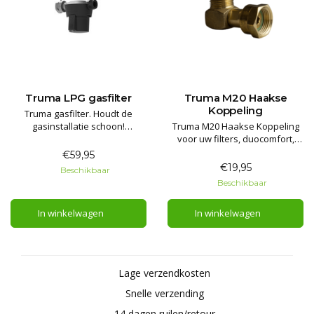
Truma LPG gasfilter
Truma M20 Haakse
Koppeling
Truma gasfilter. Houdt de
gasinstallatie schoon!
Truma M20 Haakse Koppeling
Bescherm uw gasdrukregelaar,
voor uw filters, duocomfort,
kranen en de gas apparatuur
secumotion en duocontrol.
€59,95
tegen verontreiniging en olie.
€19,95
Beschikbaar
Beschikbaar
In winkelwagen
In winkelwagen
Lage verzendkosten
Snelle verzending
14 dagen ruilen/retour