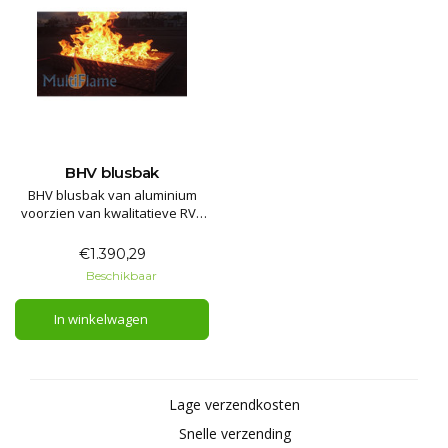
BHV blusbak
BHV blusbak van aluminium
voorzien van kwalitatieve RVS
brander. Complete trainingsbak
t.b.v. blus oefeningen voor de
€1.390,29
BHV trainer. Afmetingen: 80 x 60
Beschikbaar
x 15 cm. Brand simulatie blus
trainer.
In winkelwagen
Lage verzendkosten
Snelle verzending