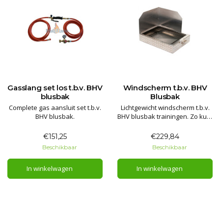
Gasslang set los t.b.v. BHV
Windscherm t.b.v. BHV
blusbak
Blusbak
Complete gas aansluit set t.b.v.
Lichtgewicht windscherm t.b.v.
BHV blusbak.
BHV blusbak trainingen. Zo kunt
u deze in alle omstandigheden
gebruiken. Volledig aluminium.
€151,25
€229,84
Beschikbaar
Beschikbaar
In winkelwagen
In winkelwagen