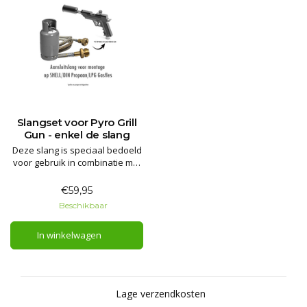
Slangset voor Pyro Grill
Gun - enkel de slang
Deze slang is speciaal bedoeld
voor gebruik in combinatie met
de Pyro Grill Gun. Heb je al een
Pyro Grill Gun, maar wil je hem
€59,95
gebruiken op een grotere
Beschikbaar
propaanfles in plaats van met
de Bernzomatic
In winkelwagen
wegwerpflessen? Dan is dit
precies wat je nodig hebt.
Lage verzendkosten