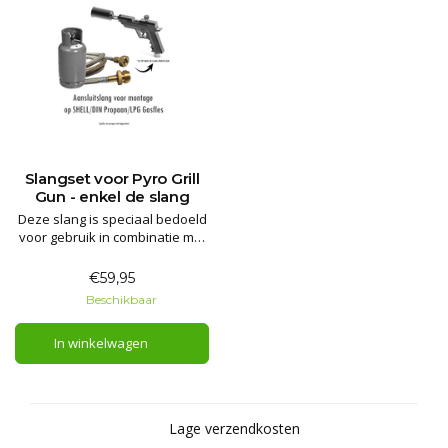
Slangset voor Pyro Grill
Gun - enkel de slang
Deze slang is speciaal bedoeld
voor gebruik in combinatie met
de Pyro Grill Gun. Heb je al een
Pyro Grill Gun, maar wil je hem
€59,95
gebruiken op een grotere
Beschikbaar
propaanfles in plaats van met
de Bernzomatic
In winkelwagen
wegwerpflessen? Dan is dit
precies wat je nodig hebt.
Lage verzendkosten