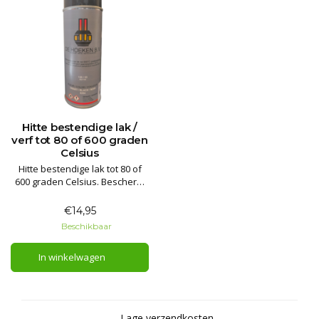
Hitte bestendige lak /
verf tot 80 of 600 graden
Celsius
Hitte bestendige lak tot 80 of
600 graden Celsius. Bescherm
of spuit uw smoker, kachel of
haard netjes bij, tot wel 80 of
€14,95
600 graden Celsius!
Beschikbaar
Levertijd indicatie: 0 – 2 dagen
In winkelwagen
Lage verzendkosten