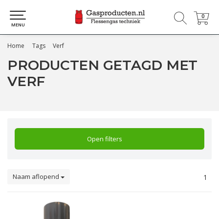
0
0
MENU
Home
Tags
Verf
PRODUCTEN GETAGD MET
VERF
Open filters
Naam aflopend
1