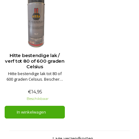
Hitte bestendige lak /
verf tot 80 of 600 graden
Celsius
Hitte bestendige lak tot 80 of
600 graden Celsius. Bescherm
of spuit uw smoker, kachel of
haard netjes bij, tot wel 80 of
€14,95
600 graden Celsius!
Beschikbaar
Levertijd indicatie: 0 – 2 dagen
In winkelwagen
Lage verzendkosten