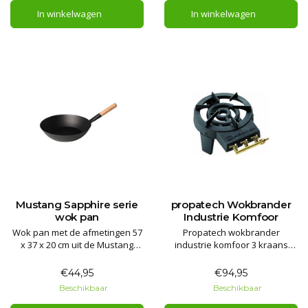
In winkelwagen
In winkelwagen
Mustang Sapphire serie
propatech Wokbrander
wok pan
Industrie Komfoor
Wok pan met de afmetingen 57
Propatech wokbrander
x 37 x 20 cm uit de Mustang
industrie komfoor 3 kraans
Sapphire barbecue serie.
Degelijke gasbrander met veel
vermogen voor buiten gebruik!
€44,95
€94,95
Beschikbaar
Beschikbaar
Garantie: 2 jaar