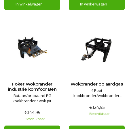
In winkelwagen
In winkelwagen
Foker Wokbrander
Wokbrander op aardgas
industrie komfoor Ben
4 Poot
Butaan/propaan/LPG
kookbrander/wokbrander.
kookbrander / wok pit.
Grote gietijzeren of stalen 4
Voorzien van thermische
poot brander met thermische
€124,95
beveiliging voor binnen en
beveiliging. Hoog vermogen
€144,95
Beschikbaar
buiten gebruik!
wokbrander instelbaar van 1
Beschikbaar
Geheel gietijzer, snel en
tot 9,2 kW vermogen.
gemakkelijk te reinigen. 3
CE gecertificeerd voor aardgas