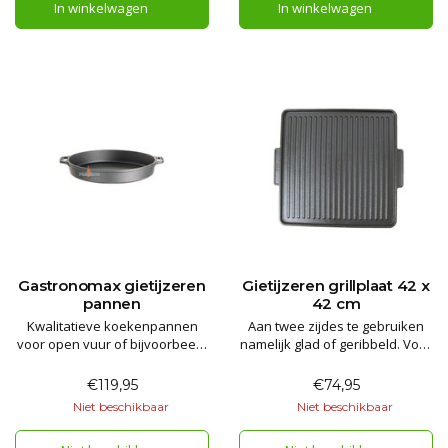
In winkelwagen
In winkelwagen
Gastronomax gietijzeren
Gietijzeren grillplaat 42 x
pannen
42 cm
Kwalitatieve koekenpannen
Aan twee zijdes te gebruiken
voor open vuur of bijvoorbeeld
namelijk glad of geribbeld. Voor
een wokbrander. Beide
bakken, braden en grillen op
handvatten zijn in 1 geheel
een unieke manier.
€119,95
€74,95
gegoten. Uitstekend als bak en
Geschikt voor op de BBQ, gas
Niet beschikbaar
Niet beschikbaar
braad pan. Een investering
komfoor, gasfornuis,
voor het leven. Geschikt voor
buitenkeuken en de Oklahoma