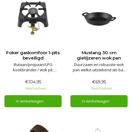
Foker gaskomfoor 1-pits
Mustang 30 cm
beveiligd
gietijzeren wok pan
Butaan/propaan/LPG
Duurzaam en robuuste wok
kookbrander / wok pit.
pan welke uitstekend als bak
Voorzien van thermische
en braad pan te gebruiken is
beveiliging voor buiten gebruik!
€104,95
€69,95
Geheel gietijzer, snel en
Beschikbaar
Beschikbaar
gemakkelijk te reinigen.
In winkelwagen
In winkelwagen