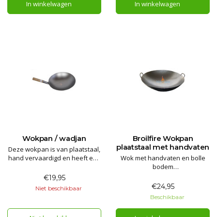
In winkelwagen
In winkelwagen
messing gaskraantjes voor de
(G25) Geschikt voor de
bediening van de kleine ring en
particulier en/of professionele
de linker en rechter zijde van
keu
Wokpan / wadjan
Broilfire Wokpan
plaatstaal met handvaten
Deze wokpan is van plaatstaal,
hand vervaardigd en heeft een
Wok met handvaten en bolle
bolle bodem.
bodem
Voorzien van houten steel.
De echte wokpannen!!!
€19,95
Speciaal geschikt voor wokken
€24,95
Niet beschikbaar
en koken op grotere branders
Beschikbaar
vanaf 2,5 kW.