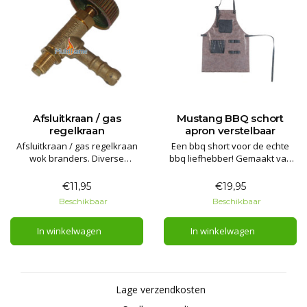
Afsluitkraan / gas
Mustang BBQ schort
regelkraan
apron verstelbaar
Afsluitkraan / gas regelkraan
Een bbq short voor de echte
wok branders. Diverse
bbq liefhebber! Gemaakt van
uitvoeringen voor flessengas
100% polyurethaan en
of aardgas branders.
makkelijk verstelbaar bij de nek
€11,95
€19,95
en middel.
Beschikbaar
Beschikbaar
In winkelwagen
In winkelwagen
Lage verzendkosten