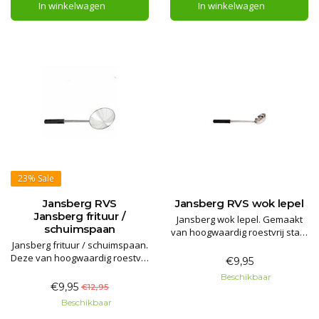
In winkelwagen
In winkelwagen
23%
Sale
Jansberg RVS
Jansberg RVS wok lepel
Jansberg frituur /
Jansberg wok lepel. Gemaakt
schuimspaan
van hoogwaardig roestvrij staal
Jansberg frituur / schuimspaan.
een must-have tool om mee te
Deze van hoogwaardig roestvrij
wokken!
€9,95
staal gemaakte tool is
Beschikbaar
onmisbaar bij het koken /
€9,95
€12,95
frituren.
Beschikbaar