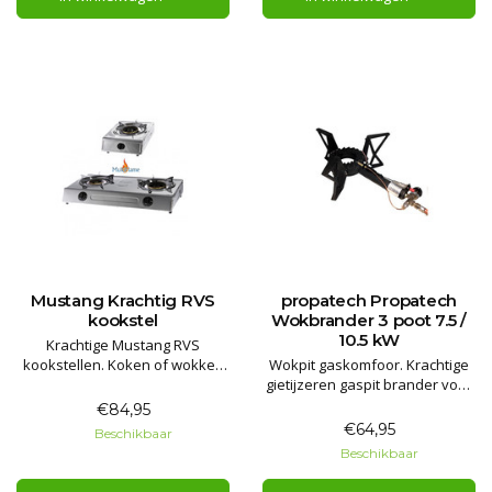
Mustang Krachtig RVS
propatech Propatech
kookstel
Wokbrander 3 poot 7.5 /
10.5 kW
Krachtige Mustang RVS
kookstellen. Koken of wokken
Wokpit gaskomfoor. Krachtige
met krachtige vlam. Lichtgewicht
gietijzeren gaspit brander voor
rvs frame om makkelijk mee te
wokken of grote kook pannen.
€84,95
nemen. Garantie: 2 jaar
Met piëzo ontsteking en
€64,95
Beschikbaar
thermokoppel.
Beschikbaar
Garantie 2 jaar