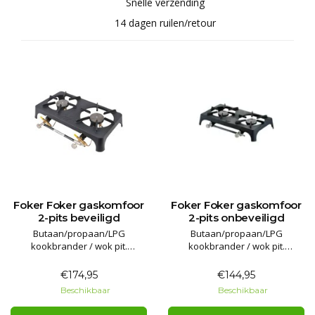
Snelle verzending
14 dagen ruilen/retour
Foker Foker gaskomfoor
Foker Foker gaskomfoor
2-pits beveiligd
2-pits onbeveiligd
Butaan/propaan/LPG
Butaan/propaan/LPG
kookbrander / wok pit.
kookbrander / wok pit.
Voorzien van thermische
Voorzien van thermische
beveiliging voor binnen en
beveiliging voor buiten gebruik!
€174,95
€144,95
buiten gebruik!
Geheel gietijzer, snel en
Beschikbaar
Beschikbaar
Geheel gietijzer, snel en
gemakkelijk te reinigen.
gemakkelijk te reinigen.