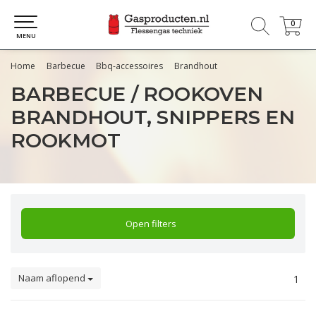
0
0
MENU
Home
Barbecue
Bbq-accessoires
Brandhout
BARBECUE / ROOKOVEN
BRANDHOUT, SNIPPERS EN
ROOKMOT
Open filters
Naam aflopend
1