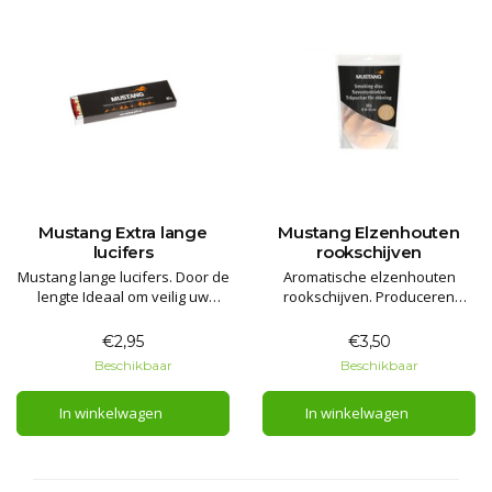
Mustang Extra lange
Mustang Elzenhouten
lucifers
rookschijven
Mustang lange lucifers. Door de
Aromatische elzenhouten
lengte Ideaal om veilig uw
rookschijven. Produceren
kampvuur, vuurschaal of
ongeveer gedurende twee uur
smoker aan te steken.
schone, smeulende rook en
€2,95
€3,50
aroma per stuk.
Beschikbaar
Beschikbaar
In winkelwagen
In winkelwagen