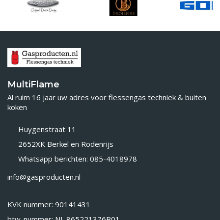
MultiFlame
Al ruim 16 jaar uw adres voor flessengas techniek & buiten
koken
Huygenstraat 11
2652XK Berkel en Rodenrijs
Whatsapp berichten: 085-4018978
info@gasproducten.nl
KVK nummer: 90141431
btw-nummer: NL 865221376B01