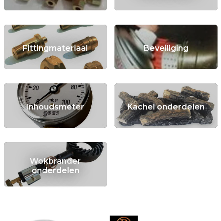
Fittingmateriaal
Beveiliging
Inhoudsmeter
Kachel onderdelen
Wokbrander
onderdelen