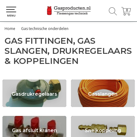
0
0
MENU
Home
Gas technische onderdelen
GAS FITTINGEN, GAS
SLANGEN, DRUKREGELAARS
& KOPPELINGEN
Gasdrukregelaars
Gasslangen
Gas afsluit kranen
Snelkoppeling