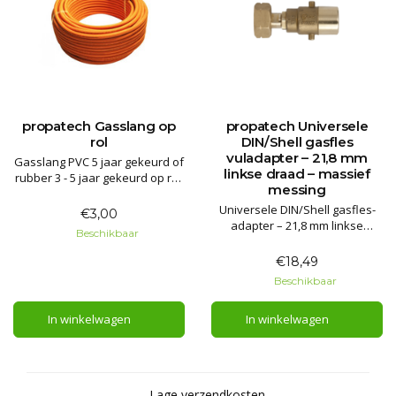
propatech Gasslang op
propatech Universele
rol
DIN/Shell gasfles
vuladapter – 21,8 mm
Gasslang PVC 5 jaar gekeurd of
linkse draad – massief
rubber 3 - 5 jaar gekeurd op rol.
messing
Levering per meter of op rol.
PVC tot 50 meter en rubber tot
Universele DIN/Shell gasfles-
€3,00
50 meter.
adapter – 21,8 mm linkse
Beschikbaar
buitendraad – massief messing
€18,49
Geschikt voor gasflessen in
Beschikbaar
Nederland, België en Duitsland
met DIN/Shell-aansluiting.
In winkelwagen
In winkelwagen
Lage verzendkosten