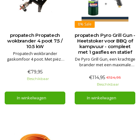
8%
Sale
propatech Propatech
propatech Pyro Grill Gun -
wokbrander 4 poot 7.5 /
Heetstoker voor BBQ of
10.5 kW
kampvuur - compleet
met 1 gasfles en statief
Propatech wokbrander
gaskomfoor 4 poot. Met piëzo
De Pyro Grill Gun, een krachtige
ontsteking en door de
brander met een maximale
thermische beveiliging veilig
vlam in handformaat. Dit is een
€79,95
binnen te gebruiken.
brander die je wilt hebben om
€114,95
€124,95
Beschikbaar
de show te stelen! Steek een
Beschikbaar
kampvuur of BBQ aan in luttele
minuten. Geschikt voor oa.
In winkelwagen
In winkelwagen
sous-vide koken, grillen,
karamelliseren etc!