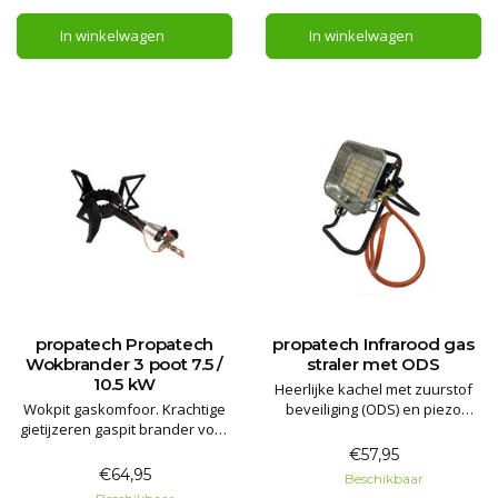
In winkelwagen
In winkelwagen
propatech Propatech
propatech Infrarood gas
Wokbrander 3 poot 7.5 /
straler met ODS
10.5 kW
Heerlijke kachel met zuurstof
Wokpit gaskomfoor. Krachtige
beveiliging (ODS) en piezo
gietijzeren gaspit brander voor
ontsteking 3,7 kW. Overal
wokken of grote kook pannen.
makkelijk en snel verwarmen.
€57,95
Met piëzo ontsteking en
Geschikt voor binnen en buiten
€64,95
Beschikbaar
thermokoppel.
gebruik! Overal te plaatsen op