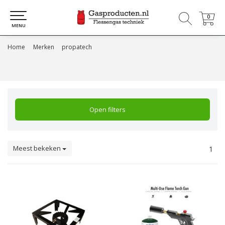
0
0
MENU
Home
Merken
propatech
Open filters
Meest bekeken
1