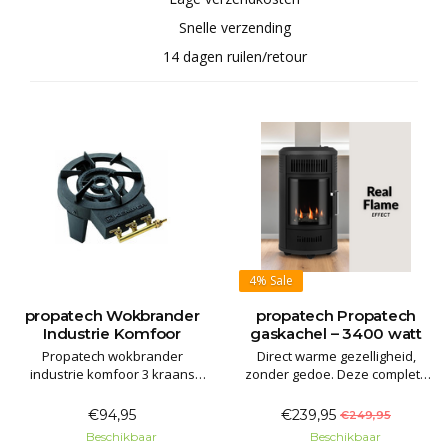
Snelle verzending
14 dagen ruilen/retour
4%
Sale
propatech Wokbrander
propatech Propatech
Industrie Komfoor
gaskachel – 3400 watt
Propatech wokbrander
Direct warme gezelligheid,
industrie komfoor 3 kraans
zonder gedoe. Deze complete
Degelijke gasbrander met veel
Propatech PT-6034-set wordt
vermogen voor buiten gebruik!
geleverd met slang en 30 mbar
€94,95
€239,95
€249,95
gasdrukregelaar.
Beschikbaar
Beschikbaar
Garantie: 2 jaar