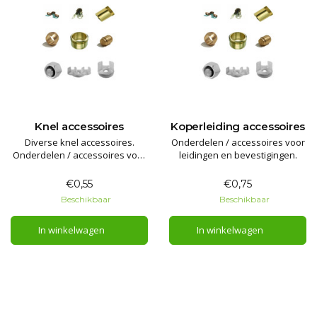
Knel accessoires
Koperleiding accessoires
Diverse knel accessoires.
Onderdelen / accessoires voor
Onderdelen / accessoires voor
leidingen en bevestigingen.
knelkoppelingen/leidingen
verbindingen en bevestigingen.
€0,55
€0,75
Beschikbaar
Beschikbaar
In winkelwagen
In winkelwagen