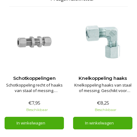
Schotkoppelingen
Knelkoppeling haaks
Schotkoppeling recht of haaks
Knelkoppeling haaks van staal
van staal of messing.
of messing. Geschikt voor
Wanddoorvoer voor diverse
diverse afmetingen vaste
maten vaste leiding.
leiding.
€7,95
€8,25
Beschikbaar
Beschikbaar
In winkelwagen
In winkelwagen