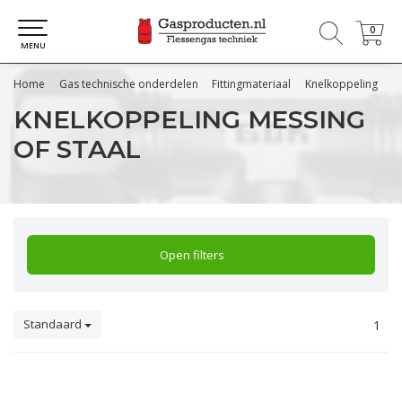
0
0
MENU
Home
Gas technische onderdelen
Fittingmateriaal
Knelkoppeling
KNELKOPPELING MESSING
OF STAAL
Open filters
Standaard
1