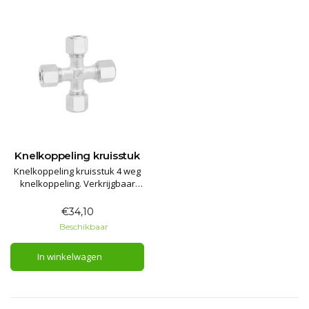
Knelkoppeling kruisstuk
Knelkoppeling kruisstuk 4 weg
knelkoppeling. Verkrijgbaar
voor diverse diktes vaste
leidingen.
€34,10
Beschikbaar
In winkelwagen