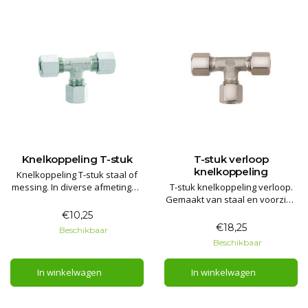
Knelkoppeling T-stuk
T-stuk verloop
knelkoppeling
Knelkoppeling T-stuk staal of
messing. In diverse afmetingen
T-stuk knelkoppeling verloop.
beschikbaar.
Gemaakt van staal en voorzien
van een stalen knel wartelmoer
€10,25
en messing knelring.
€18,25
Beschikbaar
Beschikbaar
In winkelwagen
In winkelwagen