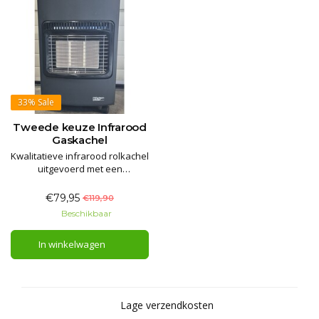
33%
Sale
Tweede keuze Infrarood
Gaskachel
Kwalitatieve infrarood rolkachel
uitgevoerd met een
thermostaat.
De thermostaat zorgt ervoor
€79,95
€119,90
dat het toestel automatisch
Beschikbaar
lager gaat branden wanneer
een bepaalde stand bereikt is.
In winkelwagen
Lage verzendkosten