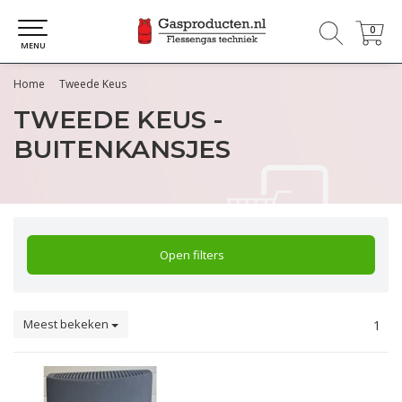
0
0
MENU
Home
Tweede Keus
TWEEDE KEUS -
BUITENKANSJES
Open filters
Meest bekeken
1