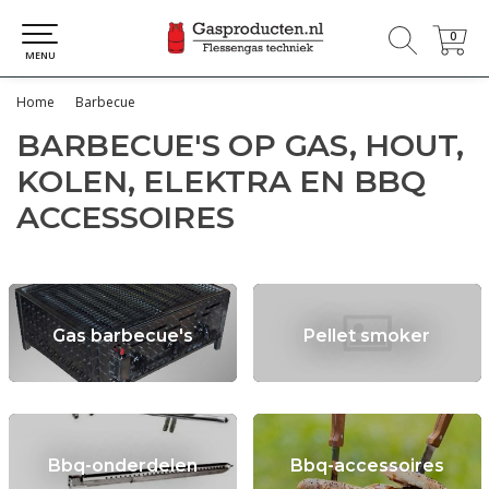
0
0
MENU
Home
Barbecue
BARBECUE'S OP GAS, HOUT,
KOLEN, ELEKTRA EN BBQ
ACCESSOIRES
Gas barbecue's
Pellet smoker
Bbq-onderdelen
Bbq-accessoires