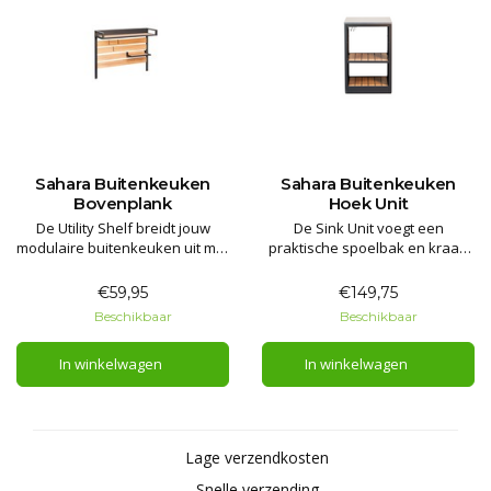
Sahara Buitenkeuken
Sahara Buitenkeuken
Bovenplank
Hoek Unit
De Utility Shelf breidt jouw
De Sink Unit voegt een
modulaire buitenkeuken uit met
praktische spoelbak en kraan
extra opberg- en
toe aan jouw modulaire
ophangmogelijkheden.
buitenkeuken. Compleet met
€59,95
€149,75
Voorzien van een doorlopende
afvoerkit, snelkoppeling voor
Beschikbaar
Beschikbaar
bovenplank, verplaatsbare
de wateraansluiting, RVS
accessoires en ophanghaken
werkblad en ruime
In winkelwagen
In winkelwagen
voor een georganiseerde en
opbergruimte achter soft-close
efficiënte werkruimte.
kastdeuren.
Lage verzendkosten
Snelle verzending