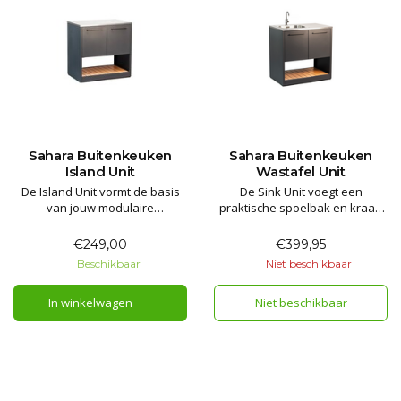
Sahara Buitenkeuken
Sahara Buitenkeuken
Island Unit
Wastafel Unit
De Island Unit vormt de basis
De Sink Unit voegt een
van jouw modulaire
praktische spoelbak en kraan
buitenkeuken. Met een RVS
toe aan jouw modulaire
werkblad, soft-close
buitenkeuken. Compleet met
€249,00
€399,95
kastdeuren, ruimte voor een
afvoerkit, snelkoppeling voor
Beschikbaar
Niet beschikbaar
gasfles en verstelbare poten
de wateraansluiting, RVS
biedt deze module praktische
werkblad en ruime
In winkelwagen
Niet beschikbaar
werk- en opbergruimte voor
opbergruimte achter soft-close
buiten.
kastdeuren.