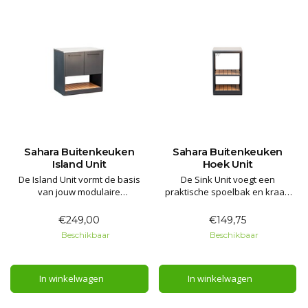
Sahara Buitenkeuken
Sahara Buitenkeuken
Island Unit
Hoek Unit
De Island Unit vormt de basis
De Sink Unit voegt een
van jouw modulaire
praktische spoelbak en kraan
buitenkeuken. Met een RVS
toe aan jouw modulaire
werkblad, soft-close kastdeuren,
buitenkeuken. Compleet met
€249,00
€149,75
ruimte voor een gasfles en
afvoerkit, snelkoppeling voor de
Beschikbaar
Beschikbaar
verstelbare poten biedt deze
wateraansluiting, RVS werkblad
module praktische werk- en
en ruime opbergruimte achter
opbergruimte voor buiten.
soft-close kastdeuren.
In winkelwagen
In winkelwagen