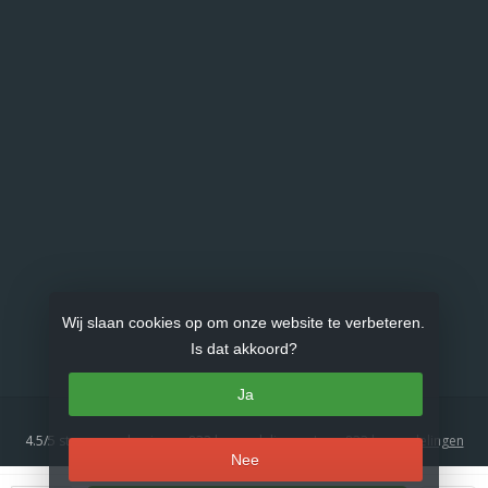
Wij slaan cookies op om onze website te verbeteren.
Is dat akkoord?
Ja
4.5
/
5
sterren op basis van
833
beoordelingen.
Lees 833 beoordelingen
Nee