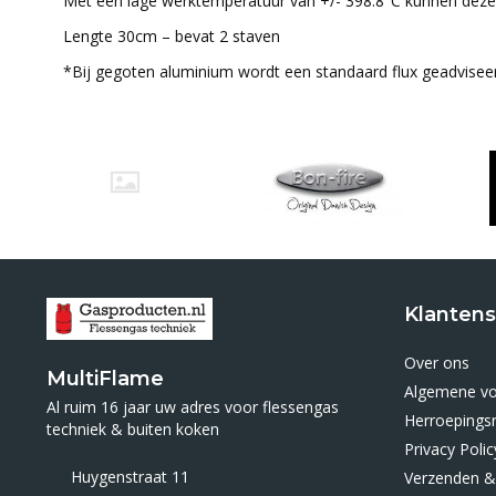
Met een lage werktemperatuur van +/- 398.8°C kunnen deze 
Lengte 30cm – bevat 2 staven
*Bij gegoten aluminium wordt een standaard flux geadvisee
Klantens
Over ons
MultiFlame
Algemene v
Al ruim 16 jaar uw adres voor flessengas
Herroepings
techniek & buiten koken
Privacy Polic
Huygenstraat 11
Verzenden &