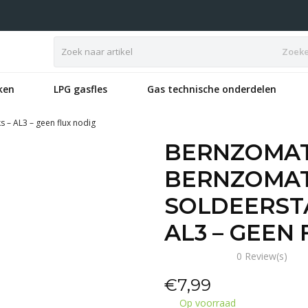
Zoek
ken
LPG gasfles
Gas technische onderdelen
s – AL3 – geen flux nodig
BERNZOMAT
BERNZOMAT
SOLDEERSTA
AL3 – GEEN
0 Review(s)
€
7,99
Op voorraad