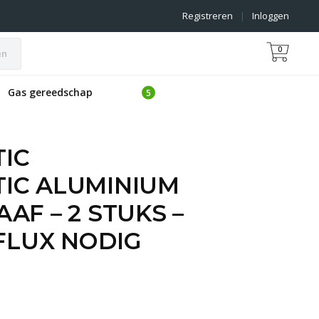
Registreren
|
Inloggen
0
en
Gas gereedschap
IC
IC ALUMINIUM
AF – 2 STUKS –
 FLUX NODIG