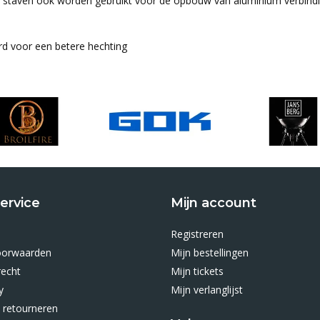
staven ook worden gebruikt voor de opbouw van aluminium verbinding
rd voor een betere hechting
ervice
Mijn account
Registreren
oorwaarden
Mijn bestellingen
recht
Mijn tickets
y
Mijn verlanglijst
 retourneren