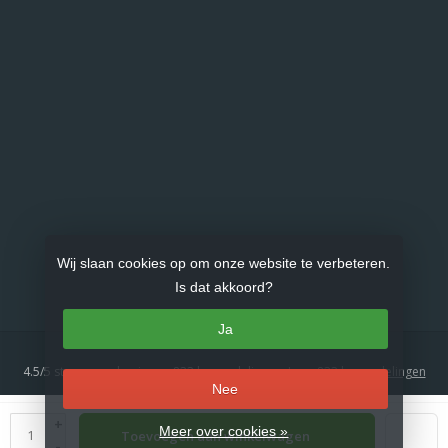
Wij slaan cookies op om onze website te verbeteren.
Is dat akkoord?
Ja
4.5
/
5
sterren op basis van
833
beoordelingen.
Lees 833 beoordelingen
Nee
© Copyright 2026 Gasproducten.nl
- Theme by
Frontlabel
- Powered by
+
Meer over cookies »
Toevoegen aan winkelwagen
Lightspeed
-