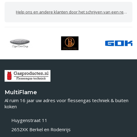
Help ons en andere klanten door het schrijven van een review
MultiFlame
Al ruim 16 jaar uw adres voor flessengas techniek & buiten
koken
Huygenstraat 11
2652XK Berkel en Rodenrijs