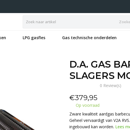
Zoek
ken
LPG gasfles
Gas technische onderdelen
D.A. GAS B
SLAGERS M
0 Review(s)
€
379,95
Op voorraad
Zware kwaliteit aardgas barbecu
Geheel vervaardigt van V2A RVS.
ingebouwd kan worden.
Lees m