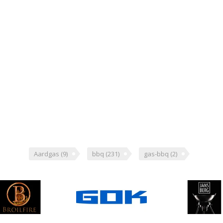
Aardgas
(9)
bbq
(231)
gas-bbq
(2)