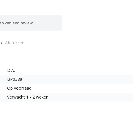
ven van een review
/
Afdrukken
D.A.
BP038a
Op voorraad
Verwacht 1 - 2 weken