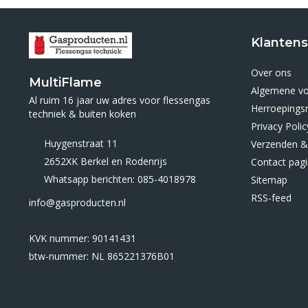
Klantens
Over ons
MultiFlame
Algemene v
Al ruim 16 jaar uw adres voor flessengas
Herroepings
techniek & buiten koken
Privacy Polic
Huygenstraat 11
Verzenden &
2652XK Berkel en Rodenrijs
Contact pag
Whatsapp berichten: 085-4018978
Sitemap
RSS-feed
info@gasproducten.nl
KVK nummer: 90141431
btw-nummer: NL 865221376B01