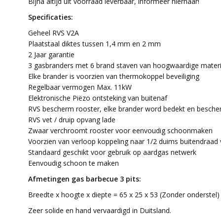
Bijna altijd uit voorraad leverbaar, informeer hiernaar!
Specificaties:
Geheel RVS V2A
Plaatstaal diktes tussen 1,4 mm en 2 mm
2 Jaar garantie
3 gasbranders met 6 brand staven van hoogwaardige mater
Elke brander is voorzien van thermokoppel beveiliging
Regelbaar vermogen Max. 11kW
Elektronische Piëzo ontsteking van buitenaf
RVS bescherm rooster, elke brander word bedekt en besch
RVS vet / druip opvang lade
Zwaar verchroomt rooster voor eenvoudig schoonmaken
Voorzien van verloop koppeling naar 1/2 duims buitendraad
Standaard geschikt voor gebruik op aardgas netwerk
Eenvoudig schoon te maken
Afmetingen gas barbecue 3 pits:
Breedte x hoogte x diepte = 65 x 25 x 53 (Zonder onderstel
Zeer solide en hand vervaardigd in Duitsland.