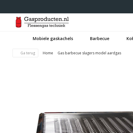
Mobiele gaskachels
Barbecue
Ko
Ga terug
Home
Gas barbecue slagers model aardgas