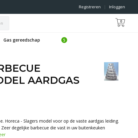
Registreren
|
Inloggen
0
en
Gas gereedschap
ARBECUE
ODEL AARDGAS
e. Horeca - Slagers model voor op de vaste aardgas leiding.
 Zeer degelijke barbecue die vast in uw buitenkeuken
eer