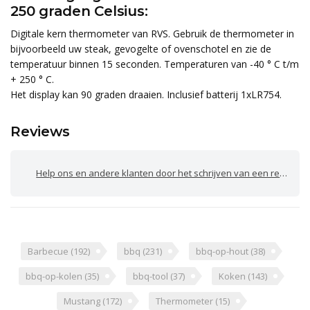
250 graden Celsius:
Digitale kern thermometer van RVS. Gebruik de thermometer in
bijvoorbeeld uw steak, gevogelte of ovenschotel en zie de
temperatuur binnen 15 seconden. Temperaturen van -40 ° C t/m
+ 250 ° C.
Het display kan 90 graden draaien. Inclusief batterij 1xLR754.
Reviews
Help ons en andere klanten door het schrijven van een review
Barbecue
(192)
bbq
(231)
bbq-op-hout
(38)
bbq-op-kolen
(35)
bbq-tool
(37)
Koken
(143)
Mustang
(172)
Thermometer
(15)