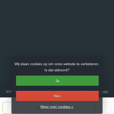
Wij slaan cookies op om onze website te verbeteren.
Is dat akkoord?
Ja
4.5
/
5
sterren op basis van
833
beoordelingen.
Lees 833 beoordelingen
Nee
© Copyright 2026 Gasproducten.nl
- Theme by
Frontlabel
- Powered by
Meer over cookies »
Niet op voorraad
Lightspeed