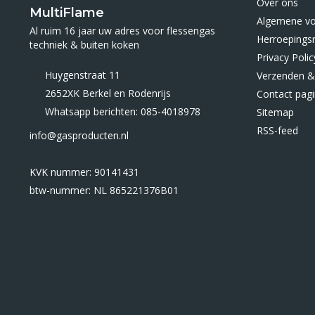
Over ons
MultiFlame
Algemene v
Al ruim 16 jaar uw adres voor flessengas
Herroepings
techniek & buiten koken
Privacy Polic
Huygenstraat 11
Verzenden &
2652XK Berkel en Rodenrijs
Contact pag
Whatsapp berichten: 085-4018978
Sitemap
RSS-feed
info@gasproducten.nl
KVK nummer: 90141431
btw-nummer: NL 865221376B01