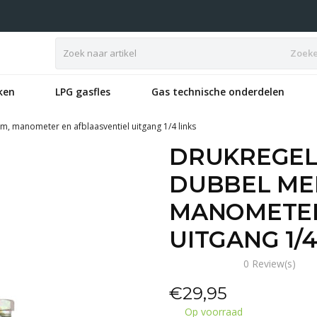
Zoek
ken
LPG gasfles
Gas technische onderdelen
 manometer en afblaasventiel uitgang 1/4 links
DRUKREGEL
DUBBEL ME
MANOMETER
UITGANG 1/4
0 Review(s)
€
29,95
Op voorraad