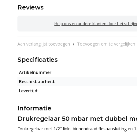
Reviews
Help ons en andere klanten door het schrij
Aan verlanglijst toevoegen
/
Toevoegen om te vergelijken
Specificaties
Artikelnummer:
Beschikbaarheid:
Levertijd:
Informatie
Drukregelaar 50 mbar met dubbel m
Drukregelaar met 1/2″ links binnendraad flesaansluiting en 