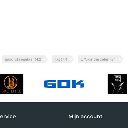
gasdrukregelaar
(42)
lpg
(77)
LPG-onderdelen
(34)
ervice
Mijn account