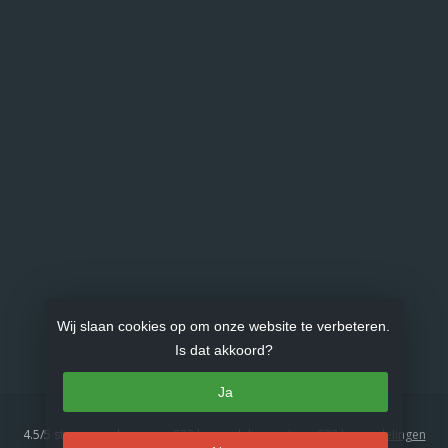
Wij slaan cookies op om onze website te verbeteren.
Is dat akkoord?
Ja
4.5
/
5
sterren op basis van
833
beoordelingen.
Lees 833 beoordelingen