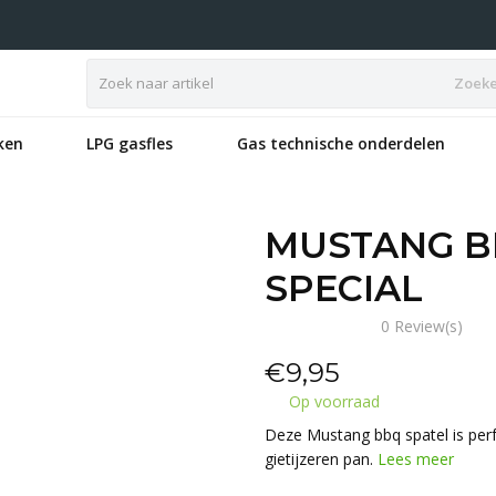
Zoek
ken
LPG gasfles
Gas technische onderdelen
MUSTANG BB
SPECIAL
0 Review(s)
€
9,95
Op voorraad
Deze Mustang bbq spatel is perfe
gietijzeren pan.
Lees meer