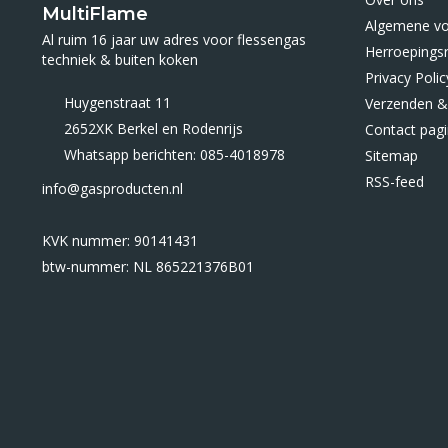
MultiFlame
Algemene v
Al ruim 16 jaar uw adres voor flessengas
Herroepings
techniek & buiten koken
Privacy Polic
Huygenstraat 11
Verzenden &
2652XK Berkel en Rodenrijs
Contact pag
Whatsapp berichten: 085-4018978
Sitemap
RSS-feed
info@gasproducten.nl
KVK nummer: 90141431
btw-nummer: NL 865221376B01