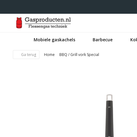
Mobiele gaskachels
Barbecue
Ko
Ga terug
Home
BBQ / Grill vork Special