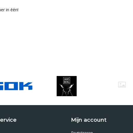
er in één!
.
ervice
Mijn account
Registreren