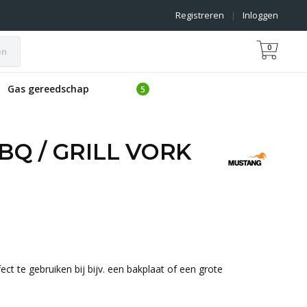
Registreren
|
Inloggen
0
en
Gas gereedschap
Q / GRILL VORK
ct te gebruiken bij bijv. een bakplaat of een grote