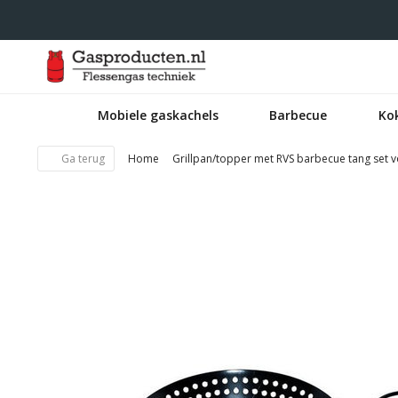
Mobiele gaskachels
Barbecue
Ko
Ga terug
Home
Grillpan/topper met RVS barbecue tang set v