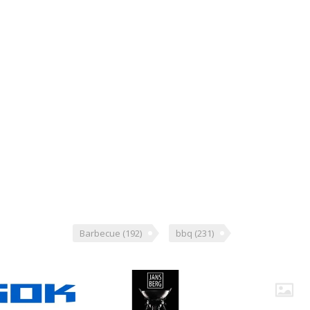
Barbecue
(192)
bbq
(231)