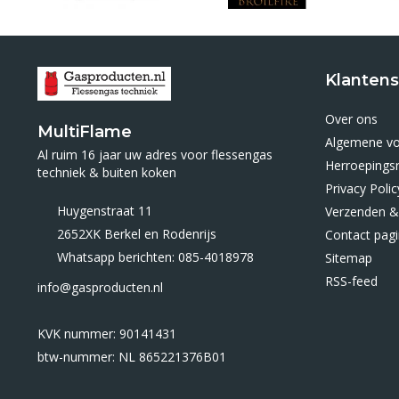
Klantens
Over ons
MultiFlame
Algemene v
Al ruim 16 jaar uw adres voor flessengas
Herroepings
techniek & buiten koken
Privacy Polic
Huygenstraat 11
Verzenden &
2652XK Berkel en Rodenrijs
Contact pag
Whatsapp berichten: 085-4018978
Sitemap
RSS-feed
info@gasproducten.nl
KVK nummer: 90141431
btw-nummer: NL 865221376B01