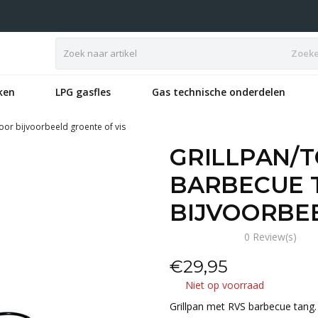
Zoek
ken
LPG gasfles
Gas technische onderdelen
oor bijvoorbeeld groente of vis
GRILLPAN/
BARBECUE 
BIJVOORBEE
0 Review(s)
€
29,95
Niet op voorraad
Grillpan met RVS barbecue tang. 