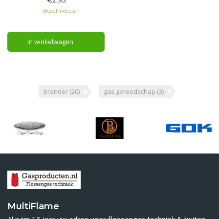
etc.
Beschikbaar
In winkelwagen
brander
(20)
gas gereedschap
(3)
MultiFlame