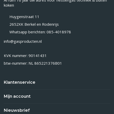
Al ruim 16 jaar uw adres voor flessengas techniek & buiten
koken
Huygenstraat 11
2652XK Berkel en Rodenrijs
Whatsapp berichten: 085-4018978
info@gasproducten.nl
KVK nummer: 90141431
btw-nummer: NL 865221376B01
Klantenservice
Mijn account
Nieuwsbrief