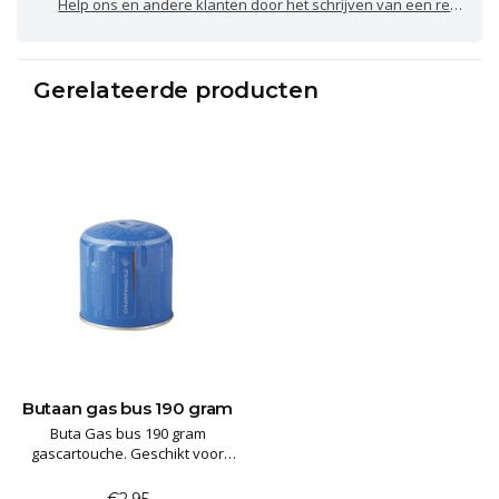
Help ons en andere klanten door het schrijven van een review
Gerelateerde producten
Butaan gas bus 190 gram
Buta Gas bus 190 gram
gascartouche. Geschikt voor
infrarood straal kachel, hobby
brander, BBQ, camping gas lamp
€2,95