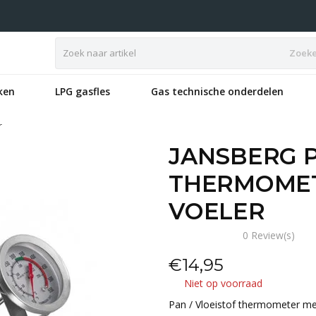
Zoek
ken
LPG gasfles
Gas technische onderdelen
r
JANSBERG P
THERMOMET
VOELER
0 Review(s)
€
14,95
Niet op voorraad
Pan / Vloeistof thermometer met