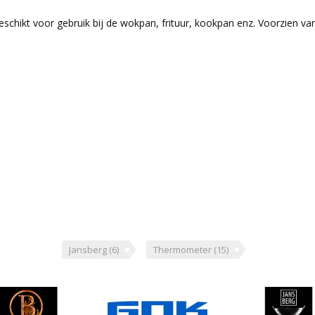
schikt voor gebruik bij de wokpan, frituur, kookpan enz. Voorzien van
Jansberg
(6)
Thermometer
(15)