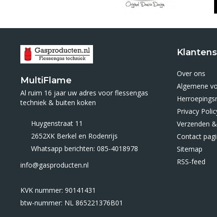
Klantens
Over ons
MultiFlame
Algemene v
Al ruim 16 jaar uw adres voor flessengas
Herroepings
techniek & buiten koken
Privacy Polic
Huygenstraat 11
Verzenden &
2652XK Berkel en Rodenrijs
Contact pag
Whatsapp berichten: 085-4018978
Sitemap
RSS-feed
info@gasproducten.nl
KVK nummer: 90141431
btw-nummer: NL 865221376B01