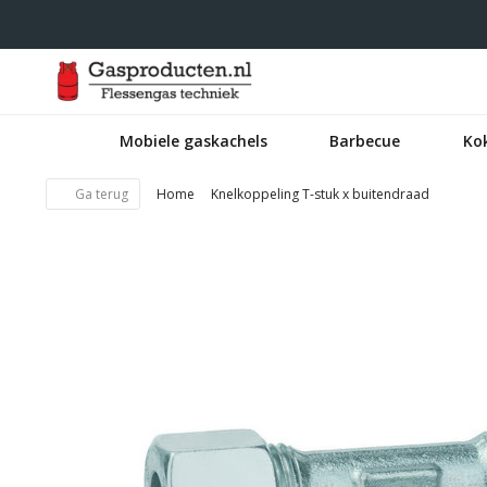
Mobiele gaskachels
Barbecue
Ko
Ga terug
Home
Knelkoppeling T-stuk x buitendraad