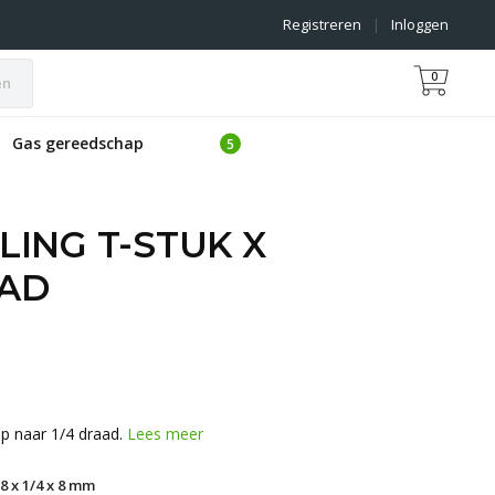
Registreren
|
Inloggen
0
en
Gas gereedschap
ING T-STUK X
AD
op naar 1/4 draad.
Lees meer
 8 x 1/4 x 8 mm