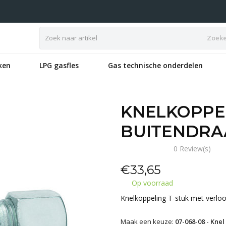
Zoek
ken
LPG gasfles
Gas technische onderdelen
KNELKOPPEL
BUITENDRA
0 Review(s)
€
33,65
Op voorraad
Knelkoppeling T-stuk met verlo
Maak een keuze:
07-068-08 - Knel