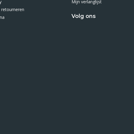
y
Mijn verlanglijst
 retourneren
Volg ons
ina