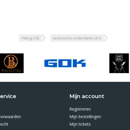
Fitting
(74)
technische onderdelen
(61)
ervice
Mijn account
Registreren
oorwaarden
Mijn bestellingen
recht
Mijn tickets