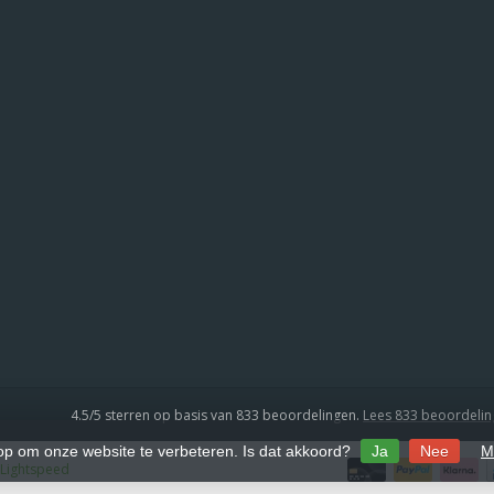
4.5
/
5
sterren op basis van
833
beoordelingen.
Lees 833 beoordeli
 op om onze website te verbeteren. Is dat akkoord?
Ja
Nee
M
Lightspeed