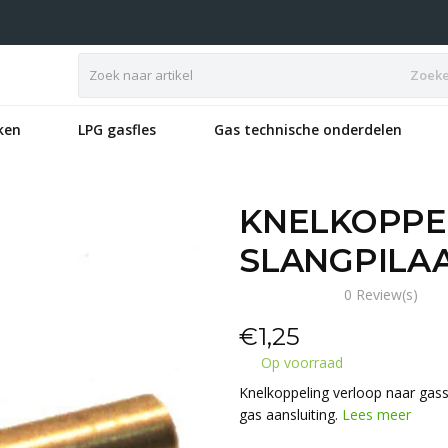
Zoek
ken
LPG gasfles
Gas technische onderdelen
KNELKOPPE
SLANGPILA
0 Review(s)
€
1,25
Op voorraad
Knelkoppeling verloop naar gass
gas aansluiting.
Lees meer