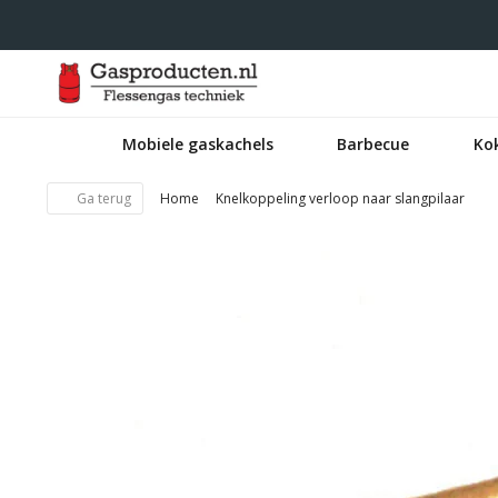
Mobiele gaskachels
Barbecue
Ko
Ga terug
Home
Knelkoppeling verloop naar slangpilaar