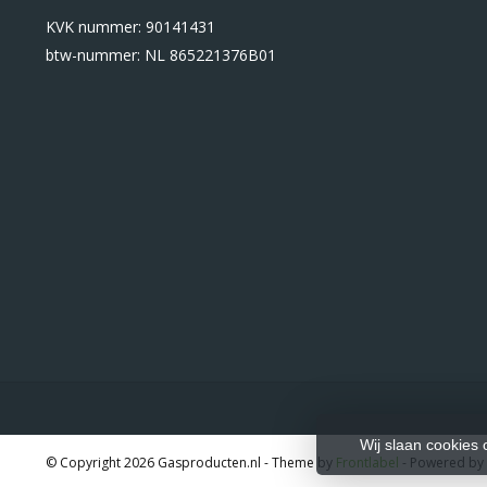
KVK nummer: 90141431
btw-nummer: NL 865221376B01
Wij slaan cookies
© Copyright 2026 Gasproducten.nl
- Theme by
Frontlabel
- Powered by