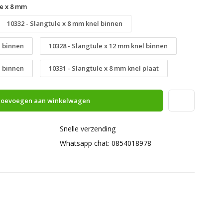
le x 8 mm
10332 - Slangtule x 8 mm knel binnen
l binnen
10328 - Slangtule x 12 mm knel binnen
l binnen
10331 - Slangtule x 8 mm knel plaat
oevoegen aan winkelwagen
Snelle verzending
Whatsapp chat: 0854018978