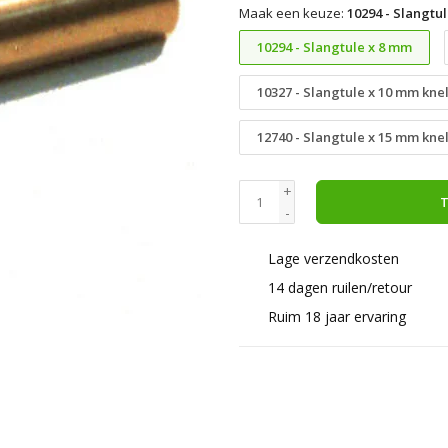
Maak een keuze:
10294 - Slangtu
10294 - Slangtule x 8 mm
10327 - Slangtule x 10 mm kne
12740 - Slangtule x 15 mm kne
+
T
-
Lage verzendkosten
14 dagen ruilen/retour
Ruim 18 jaar ervaring