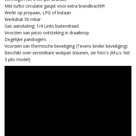
Met turbo circulatie gaspit voor extra brandkracht!!!
Werkt op propaan, LPG of butaan
Werkdruk 50 mbar
Gas aansluiting: 1/4 Links buitendraad
Voorzien van piëzo ontsteking in draaiknop
Degelijke pandragers
Voorzien van thermische beveiliging (Tevens kinder beveiliging)
Beschikt over verstelbare wokpan steunen, zie foto's (M.u.v. het
3 pits model)