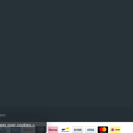
ngen
eer over cookies »