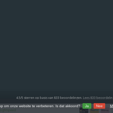
4.5
/
5
sterren op basis van
833
beoordelingen.
Lees 833 beoordeli
 op om onze website te verbeteren. Is dat akkoord?
Ja
Nee
M
Lightspeed