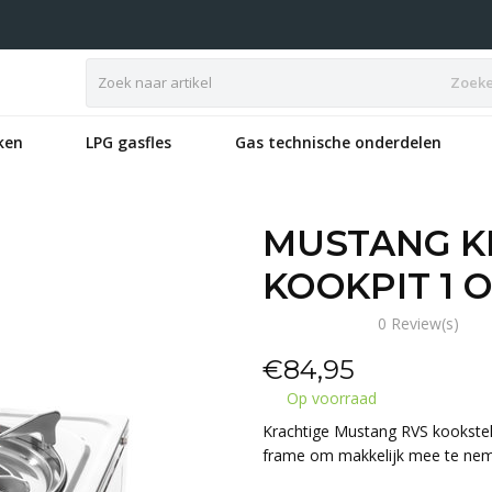
Zoek
ken
LPG gasfles
Gas technische onderdelen
MUSTANG K
KOOKPIT 1 O
0 Review(s)
€
84,95
Op voorraad
Krachtige Mustang RVS kookstel
frame om makkelijk mee te neme