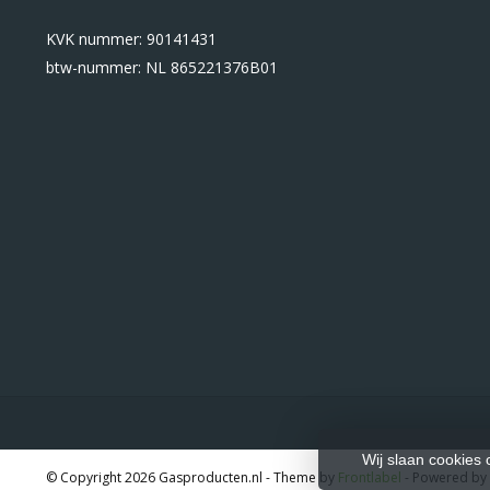
KVK nummer: 90141431
btw-nummer: NL 865221376B01
Wij slaan cookies
© Copyright 2026 Gasproducten.nl
- Theme by
Frontlabel
- Powered by