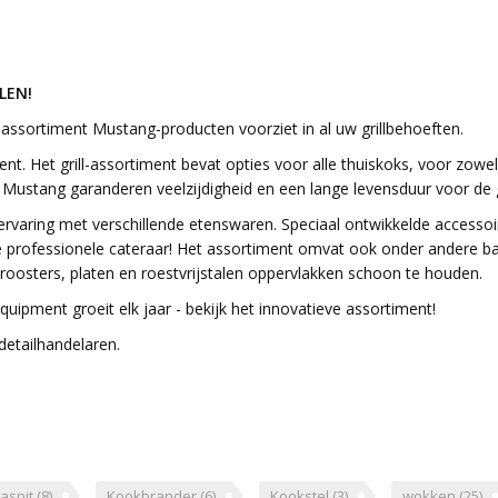
LEN!
 assortiment Mustang-producten voorziet in al uw grillbehoeften.
nt. Het grill-assortiment bevat opties voor alle thuiskoks, voor zowel g
ustang garanderen veelzijdigheid en een lange levensduur voor de gas
aring met verschillende etenswaren. Speciaal ontwikkelde accessoire
of de professionele cateraar! Het assortiment omvat ook onder andere 
oosters, platen en roestvrijstalen oppervlakken schoon te houden.
uipment groeit elk jaar - bekijk het innovatieve assortiment!
detailhandelaren.
aspit
(8)
Kookbrander
(6)
Kookstel
(3)
wokken
(25)