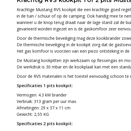
Krachtig RVS kookpit 1 of 2 pits Mus
Krachtige Mustang RVS kookpit die een krachtige goed regelbar
in de tuin / schuur of op de camping. Ook handig mee te nem
wanneer u de knop terug draait naar de lage stand zal de bui
gevarieerd worden ingezet en is de gaskomfoor zeer eenvoud
Door de thermische beveiliging mag deze kookbrander zowel
De thermische beveiliging in de kookpit zorg dat de gastoe
Het gas komfoor is voorzien van een piezo ontsteking in de
De Mustang kookpitten zijn werkzaam op flessengas en mo
De werkdruk is 30 mbar en de kookplaat kan met een standa
Door de RVS materialen is het toestel eenvoudig schoon te
Specificaties 1 pits kookpit:
Vermogen: 4.3 kW brander
Verbruik: 313 gram per uur max.
Afmetingen: 29 x 37 x 11 cm
Gewicht: 2,55 KG
Specificaties 2 pits kookpit: