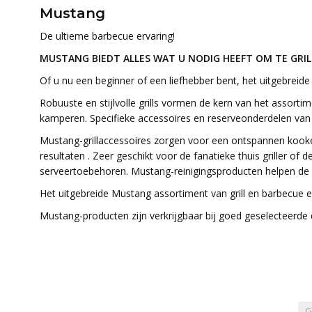
Mustang
De ultieme barbecue ervaring!
MUSTANG BIEDT ALLES WAT U NODIG HEEFT OM TE GRIL
Of u nu een beginner of een liefhebber bent, het uitgebreide
Robuuste en stijlvolle grills vormen de kern van het assortime
kamperen. Specifieke accessoires en reserveonderdelen van M
Mustang-grillaccessoires zorgen voor een ontspannen kookerv
resultaten . Zeer geschikt voor de fanatieke thuis griller 
serveertoebehoren. Mustang-reinigingsproducten helpen de r
Het uitgebreide Mustang assortiment van grill en barbecue eq
Mustang-producten zijn verkrijgbaar bij goed geselecteerde 
G