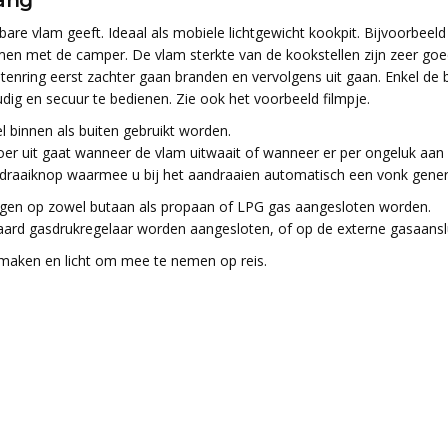
tang
e vlam geeft. Ideaal als mobiele lichtgewicht kookpit. Bijvoorbeeld te
en met de camper. De vlam sterkte van de kookstellen zijn zeer goed r
tenring eerst zachter gaan branden en vervolgens uit gaan. Enkel de bi
ig en secuur te bedienen. Zie ook het voorbeeld filmpje.
 binnen als buiten gebruikt worden.
voer uit gaat wanneer de vlam uitwaait of wanneer er per ongeluk aan
 draaiknop waarmee u bij het aandraaien automatisch een vonk genere
gen op zowel butaan als propaan of LPG gas aangesloten worden.
ard gasdrukregelaar worden aangesloten, of op de externe gasaanslu
 maken en licht om mee te nemen op reis.