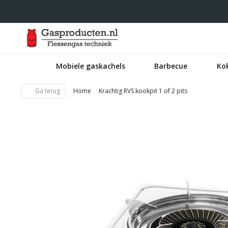
Mobiele gaskachels
Barbecue
Ko
Ga terug
Home
Krachtig RVS kookpit 1 of 2 pits