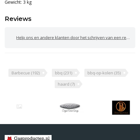
Gewicht: 3 kg
Reviews
Help ons en andere klanten door het schrijven van een review
Barbecue
(192)
bbq
(231)
bbq-op-kolen
(35)
haard
(7)