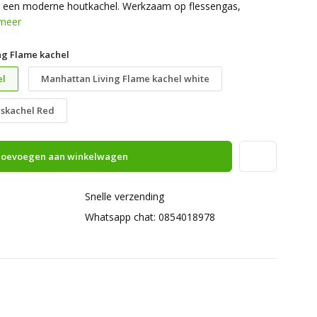
 van een moderne houtkachel. Werkzaam op flessengas,
meer
ng Flame kachel
el
Manhattan Living Flame kachel white
skachel Red
oevoegen aan winkelwagen
Snelle verzending
Whatsapp chat: 0854018978