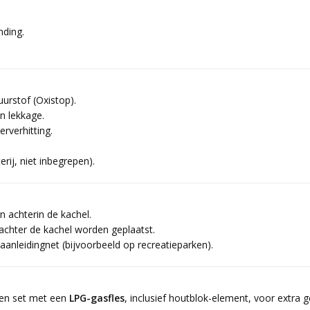
nding.
uurstof (Oxistop).
n lekkage.
rverhitting.
rij, niet inbegrepen).
n achterin de kachel.
achter de kachel worden geplaatst.
anleidingnet (bijvoorbeeld op recreatieparken).
 een set met een
LPG-gasfles
, inclusief houtblok-element, voor extra