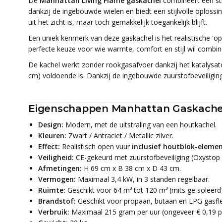
De
Manhattan Living Flame gaskachel
combineert een str
dankzij de ingebouwde wielen en biedt een stijlvolle oploss
uit het zicht is, maar toch gemakkelijk toegankelijk blijft.
Een uniek kenmerk van deze gaskachel is het realistische 'o
perfecte keuze voor wie warmte, comfort en stijl wil combin
De kachel werkt zonder rookgasafvoer dankzij het katalysat
cm) voldoende is. Dankzij de ingebouwde zuurstofbeveiliging e
Eigenschappen Manhattan Gaskache
Design:
Modern, met de uitstraling van een houtkachel.
Kleuren:
Zwart / Antraciet / Metallic zilver.
Effect:
Realistisch open vuur
inclusief houtblok-elemen
Veiligheid:
CE-gekeurd met zuurstofbeveiliging (Oxystop
Afmetingen:
H 69 cm x B 38 cm x D 43 cm.
Vermogen:
Maximaal 3,4 kW, in 3 standen regelbaar.
Ruimte:
Geschikt voor 64 m³ tot 120 m³ (mits geïsoleerd)
Brandstof:
Geschikt voor propaan, butaan en LPG gasfless
Verbruik:
Maximaal 215 gram per uur (ongeveer € 0,19 pe