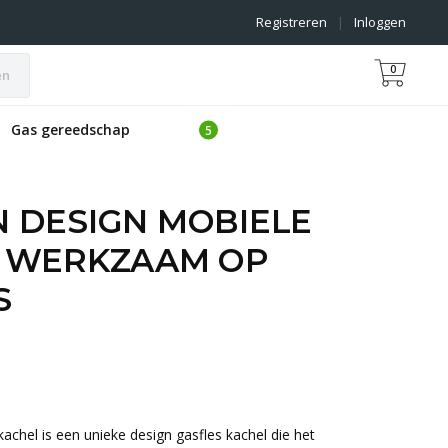
Registreren
|
Inloggen
0
en
Gas gereedschap
 DESIGN MOBIELE
 WERKZAAM OP
S
chel is een unieke design gasfles kachel die het