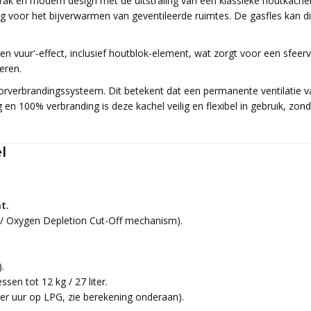
ak en modern design met de uitstraling van een klassieke houtkachel
ing voor het bijverwarmen van geventileerde ruimtes. De gasfles kan 
pen vuur'-effect, inclusief houtblok-element, wat zorgt voor een sfe
eren.
orverbrandingssysteem. Dit betekent dat een permanente ventilatie v
n 100% verbranding is deze kachel veilig en flexibel in gebruik, zonde
l
t.
 / Oxygen Depletion Cut-Off mechanism).
.
en tot 12 kg / 27 liter.
r uur op LPG, zie berekening onderaan).