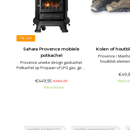
7%
Sale
Sahara Provence mobiele
Kolen of houtb
potkachel
Provence / Manha
houtblok elemen
Provence unieke design gaskachel.
vervangende elem
Potkachel op Propaan of LPG gas, geen
kachel
afvoer nodig. Overal gezellige en
€49,9
Garantie: 
heerlijke warmte. Exclusief design,
€449,95
Beschi
€484,95
compleet met gasslang en gas
Beschikbaar
regelaar. COMPLEET MET HOUTBLOK
element!
gasfles kachel
(11)
gasfles verwarming
(1)