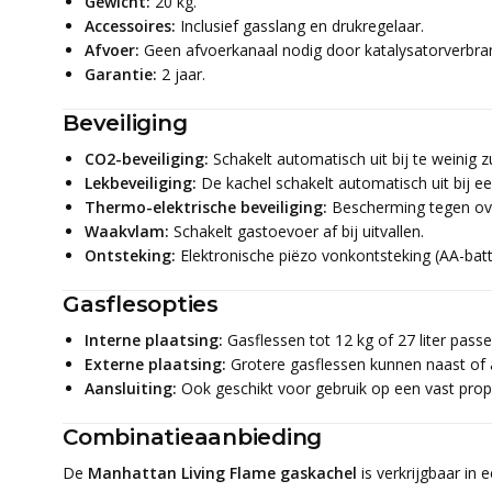
Gewicht:
20 kg.
Accessoires:
Inclusief gasslang en drukregelaar.
Afvoer:
Geen afvoerkanaal nodig door katalysatorverbra
Garantie:
2 jaar.
Beveiliging
CO2-beveiliging:
Schakelt automatisch uit bij te weinig z
Lekbeveiliging:
De kachel schakelt automatisch uit bij ee
Thermo-elektrische beveiliging:
Bescherming tegen ove
Waakvlam:
Schakelt gastoevoer af bij uitvallen.
Ontsteking:
Elektronische piëzo vonkontsteking (AA-batte
Gasflesopties
Interne plaatsing:
Gasflessen tot 12 kg of 27 liter passe
Externe plaatsing:
Grotere gasflessen kunnen naast of 
Aansluiting:
Ook geschikt voor gebruik op een vast propa
Combinatieaanbieding
De
Manhattan Living Flame gaskachel
is verkrijgbaar in