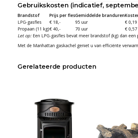
Gebruikskosten (indicatief, septembe
Brandstof
Prijs per fles
Gemiddelde branduren
Koste
LPG-gasfles
€ 18,-
95 uur
€ 0,19
Propaan (11 kg)
€ 40,-
70 uur
€ 0,57
Let op:
Een LPG-gasfles bevat meer brandstof (kg) dan een p
Met de Manhattan gaskachel geniet u van efficiënte verwarming
Gerelateerde producten