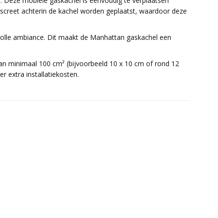
. Deze mobiele gaskachel is eenvoudig te verplaatsen
discreet achterin de kachel worden geplaatst, waardoor deze
ervolle ambiance. Dit maakt de Manhattan gaskachel een
an minimaal 100 cm² (bijvoorbeeld 10 x 10 cm of rond 12
r extra installatiekosten.