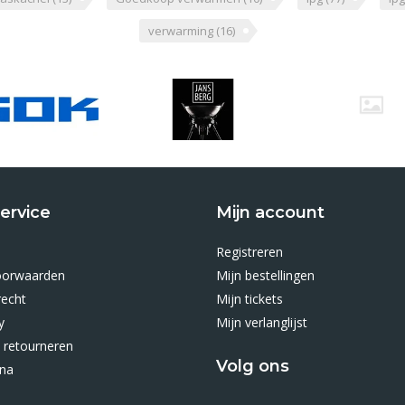
verwarming
(16)
ervice
Mijn account
Registreren
oorwaarden
Mijn bestellingen
recht
Mijn tickets
y
Mijn verlanglijst
 retourneren
Volg ons
ina