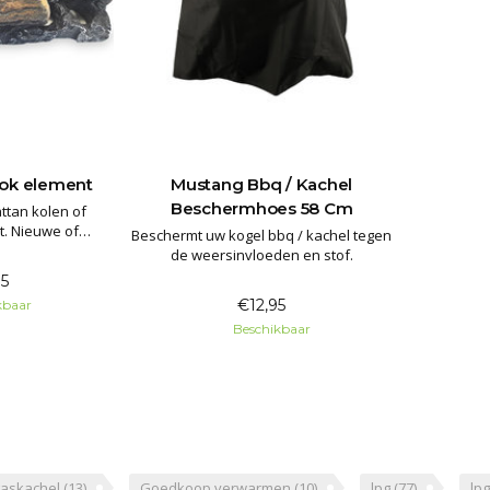
lok element
Mustang Bbq / Kachel
Beschermhoes 58 Cm
ttan kolen of
t. Nieuwe of
Beschermt uw kogel bbq / kachel tegen
enten voor uw
de weersinvloeden en stof.
.
5
2 Jaar
€12,95
kbaar
Beschikbaar
gaskachel
(13)
Goedkoop verwarmen
(10)
lpg
(77)
lp