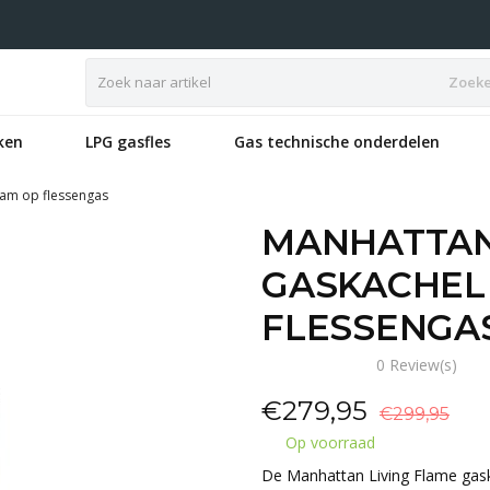
Zoek
ken
LPG gasfles
Gas technische onderdelen
am op flessengas
MANHATTAN
GASKACHEL
FLESSENGA
0 Review(s)
€
279,95
€299,95
Op voorraad
De Manhattan Living Flame gaska