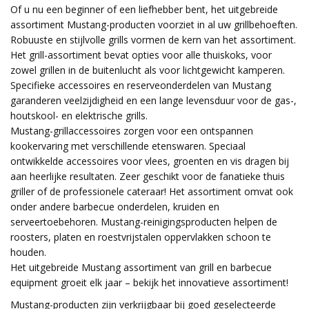
Of u nu een beginner of een liefhebber bent, het uitgebreide
assortiment Mustang-producten voorziet in al uw grillbehoeften.
Robuuste en stijlvolle grills vormen de kern van het assortiment.
Het grill-assortiment bevat opties voor alle thuiskoks, voor
zowel grillen in de buitenlucht als voor lichtgewicht kamperen.
Specifieke accessoires en reserveonderdelen van Mustang
garanderen veelzijdigheid en een lange levensduur voor de gas-,
houtskool- en elektrische grills.
Mustang-grillaccessoires zorgen voor een ontspannen
kookervaring met verschillende etenswaren. Speciaal
ontwikkelde accessoires voor vlees, groenten en vis dragen bij
aan heerlijke resultaten. Zeer geschikt voor de fanatieke thuis
griller of de professionele cateraar! Het assortiment omvat ook
onder andere barbecue onderdelen, kruiden en
serveertoebehoren. Mustang-reinigingsproducten helpen de
roosters, platen en roestvrijstalen oppervlakken schoon te
houden.
Het uitgebreide Mustang assortiment van grill en barbecue
equipment groeit elk jaar – bekijk het innovatieve assortiment!
Mustang-producten zijn verkrijgbaar bij goed geselecteerde