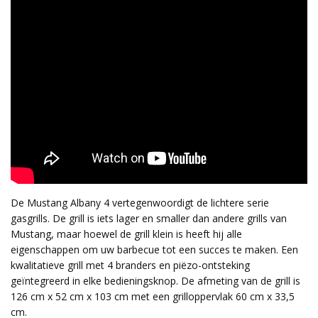
De Mustang Albany 4 vertegenwoordigt de lichtere serie
gasgrills. De grill is iets lager en smaller dan andere grills van
Mustang, maar hoewel de grill klein is heeft hij alle
eigenschappen om uw barbecue tot een succes te maken. Een
kwalitatieve grill met 4 branders en piëzo-ontsteking
geïntegreerd in elke bedieningsknop. De afmeting van de grill is
126 cm x 52 cm x 103 cm met een grilloppervlak 60 cm x 33,5
cm.