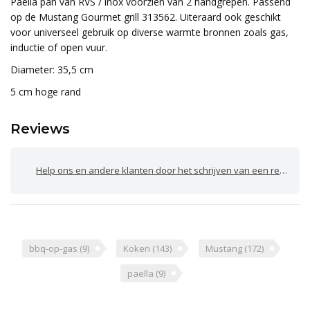
Paella pan van RVS / inox voorzien van 2 handgrepen. Passend
op de Mustang Gourmet grill 313562. Uiteraard ook geschikt
voor universeel gebruik op diverse warmte bronnen zoals gas,
inductie of open vuur.
Diameter: 35,5 cm
5 cm hoge rand
Reviews
Help ons en andere klanten door het schrijven van een review
bbq-op-gas
(9)
Koken
(143)
Mustang
(172)
paella
(9)