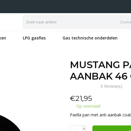
Zoek
ken
LPG gasfles
Gas technische onderdelen
MUSTANG P
AANBAK 46
0 Review(s)
€
21,95
Op voorraad
Paella pan met anti aanbak coat
+