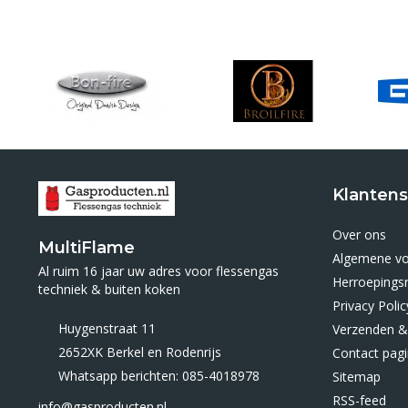
Klantens
Over ons
MultiFlame
Algemene v
Al ruim 16 jaar uw adres voor flessengas
Herroepings
techniek & buiten koken
Privacy Polic
Huygenstraat 11
Verzenden &
2652XK Berkel en Rodenrijs
Contact pag
Whatsapp berichten: 085-4018978
Sitemap
RSS-feed
info@gasproducten.nl