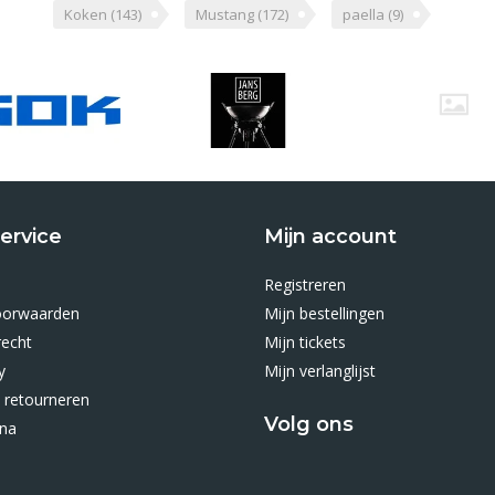
Koken
(143)
Mustang
(172)
paella
(9)
ervice
Mijn account
Registreren
oorwaarden
Mijn bestellingen
recht
Mijn tickets
y
Mijn verlanglijst
 retourneren
Volg ons
ina