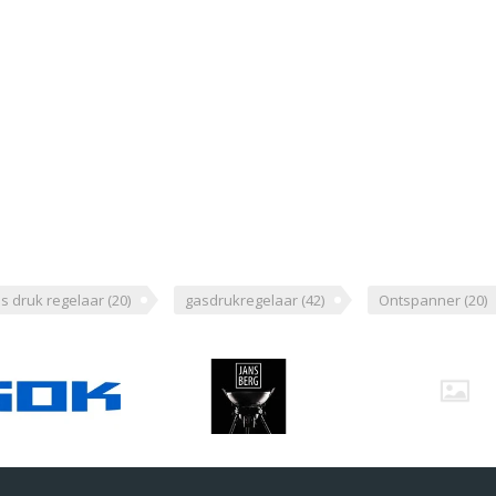
s druk regelaar
(20)
gasdrukregelaar
(42)
Ontspanner
(20)