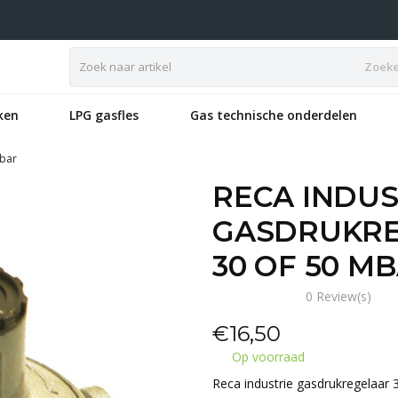
Zoek
ken
LPG gasfles
Gas technische onderdelen
mbar
RECA INDUS
GASDRUKREG
30 OF 50 M
0 Review(s)
€
16,50
Op voorraad
Reca industrie gasdrukregelaar 