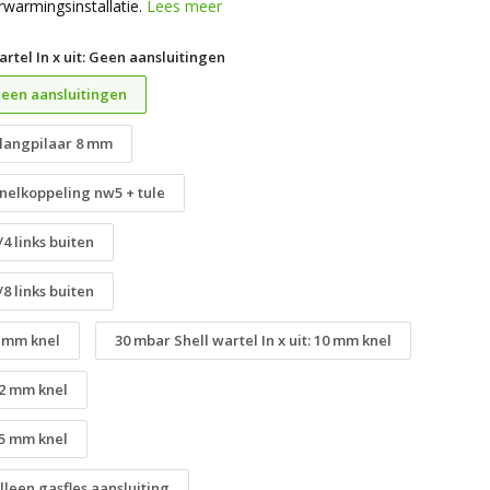
erwarmingsinstallatie.
Lees meer
rtel In x uit: Geen aansluitingen
 Geen aansluitingen
 Slangpilaar 8 mm
 Snelkoppeling nw5 + tule
/4 links buiten
/8 links buiten
8 mm knel
30 mbar Shell wartel In x uit: 10 mm knel
 12 mm knel
 15 mm knel
Alleen gasfles aansluiting