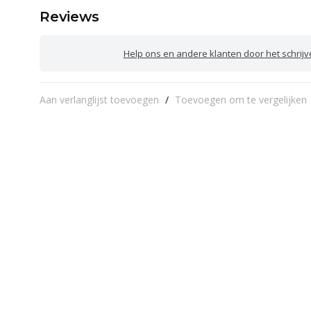
Reviews
Help ons en andere klanten door het schrij
Aan verlanglijst toevoegen
/
Toevoegen om te vergelijken