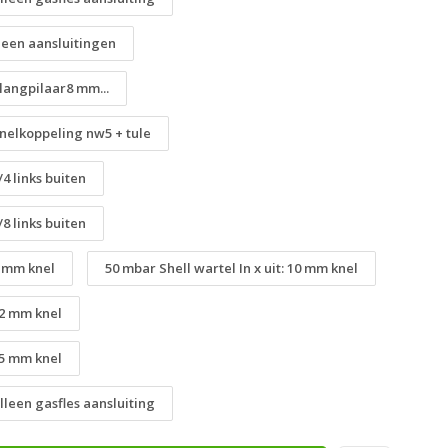
 Geen aansluitingen
Slangpilaar8 mm...
 Snelkoppeling nw5 + tule
/4 links buiten
/8 links buiten
8 mm knel
50 mbar Shell wartel In x uit: 10 mm knel
 12 mm knel
 15 mm knel
Alleen gasfles aansluiting