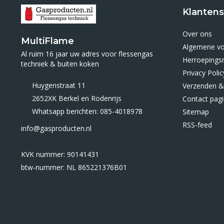
Klantens
Over ons
MultiFlame
Algemene v
Al ruim 16 jaar uw adres voor flessengas
Herroepings
techniek & buiten koken
Privacy Polic
Huygenstraat 11
Verzenden &
2652XK Berkel en Rodenrijs
Contact pag
Whatsapp berichten: 085-4018978
Sitemap
RSS-feed
info@gasproducten.nl
KVK nummer: 90141431
btw-nummer: NL 865221376B01