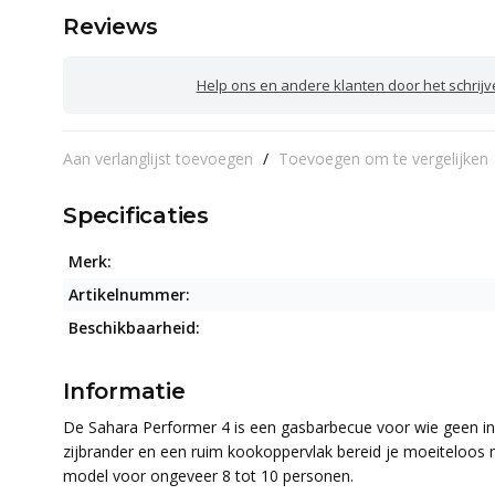
Reviews
Help ons en andere klanten door het schrij
Aan verlanglijst toevoegen
/
Toevoegen om te vergelijken
Specificaties
Merk:
Artikelnummer:
Beschikbaarheid:
Informatie
De Sahara Performer 4 is een gasbarbecue voor wie geen ins
zijbrander en een ruim kookoppervlak bereid je moeiteloos me
model voor ongeveer 8 tot 10 personen.