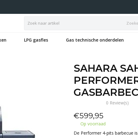
Zoek
ken
LPG gasfles
Gas technische onderdelen
SAHARA SA
PERFORMER 
GASBARBECU
0 Review(s)
€
599,95
Op voorraad
De Performer 4-pits barbecue i