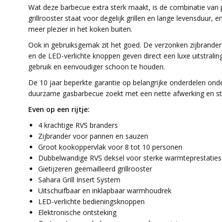
Wat deze barbecue extra sterk maakt, is de combinatie van 
grillrooster staat voor degelijk grillen en lange levensduu
meer plezier in het koken buiten.
Ook in gebruiksgemak zit het goed. De verzonken zijbrander h
en de LED-verlichte knoppen geven direct een luxe uitstral
gebruik en eenvoudiger schoon te houden.
De 10 jaar beperkte garantie op belangrijke onderdelen onder
duurzame gasbarbecue zoekt met een nette afwerking en ster
Even op een rijtje:
4 krachtige RVS branders
Zijbrander voor pannen en sauzen
Groot kookoppervlak voor 8 tot 10 personen
Dubbelwandige RVS deksel voor sterke warmteprestaties
Gietijzeren geëmailleerd grillrooster
Sahara Grill Insert System
Uitschuifbaar en inklapbaar warmhoudrek
LED-verlichte bedieningsknoppen
Elektronische ontsteking