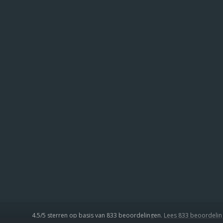
4.5
/
5
sterren op basis van
833
beoordelingen.
Lees 833 beoordeli