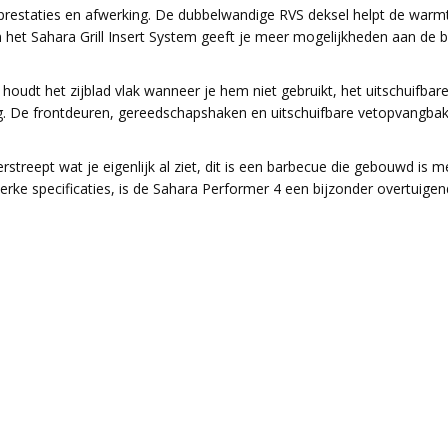
prestaties en afwerking. De dubbelwandige RVS deksel helpt de warmte
r, en het Sahara Grill Insert System geeft je meer mogelijkheden aan 
oudt het zijblad vlak wanneer je hem niet gebruikt, het uitschuifbare 
ing. De frontdeuren, gereedschapshaken en uitschuifbare vetopvangba
streept wat je eigenlijk al ziet, dit is een barbecue die gebouwd is 
ke specificaties, is de Sahara Performer 4 een bijzonder overtuigen