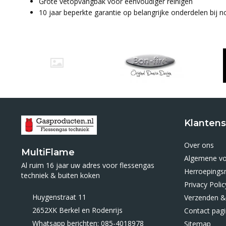
Grote vetopvangbak voor eenvoudiger reinigen
10 jaar beperkte garantie op belangrijke onderdelen bij 
Klantens
Over ons
MultiFlame
Algemene v
Al ruim 16 jaar uw adres voor flessengas
Herroepings
techniek & buiten koken
Privacy Polic
Huygenstraat 11
Verzenden &
2652XK Berkel en Rodenrijs
Contact pag
Whatsapp berichten: 085-4018978
Sitemap