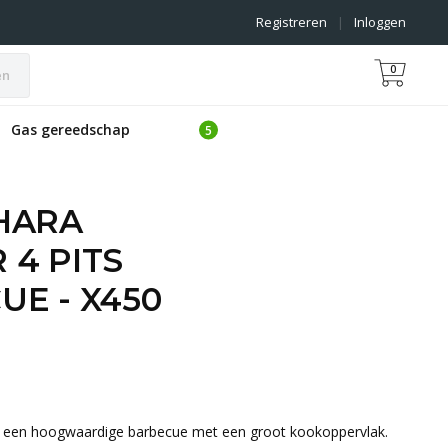
Registreren
|
Inloggen
0
en
Gas gereedschap
HARA
4 PITS
E - X450
s een hoogwaardige barbecue met een groot kookoppervlak.