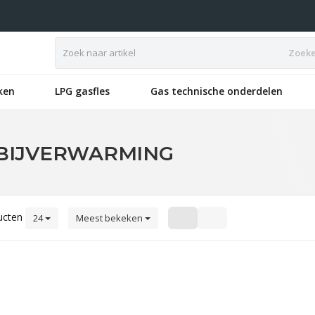
Zoek
ken
LPG gasfles
Gas technische onderdelen
BIJVERWARMING
ucten
24
Meest bekeken