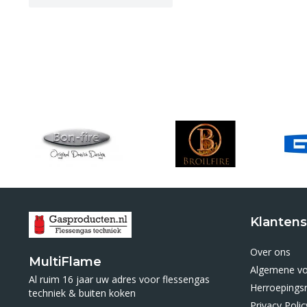
Klantens
Over ons
MultiFlame
Algemene v
Al ruim 16 jaar uw adres voor flessengas
Herroepings
techniek & buiten koken
Privacy Polic