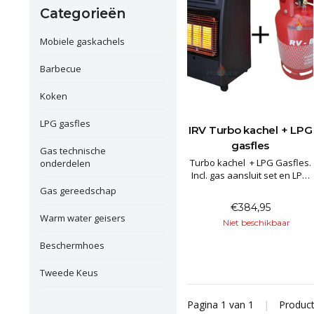
Categorieën
Mobiele gaskachels
Barbecue
Koken
LPG gasfles
IRV Turbo kachel + LPG
gasfles
Gas technische
Turbo kachel + LPG Gasfles.
onderdelen
Incl. gas aansluit set en LPG
gasfles om voordelig te
Gas gereedschap
vullen bij het tankstation.
€384,95
Garantie: 2 Jaar.
Warm water geisers
Niet beschikbaar
Beschermhoes
Tweede Keus
Pagina 1 van 1
|
Produc