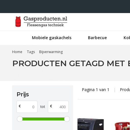
Mobiele gaskachels
Barbecue
Ko
Home
Tags
Bijverwarming
PRODUCTEN GETAGD MET 
Pagina 1 van 1
|
Prod
Prijs
€
€
tot