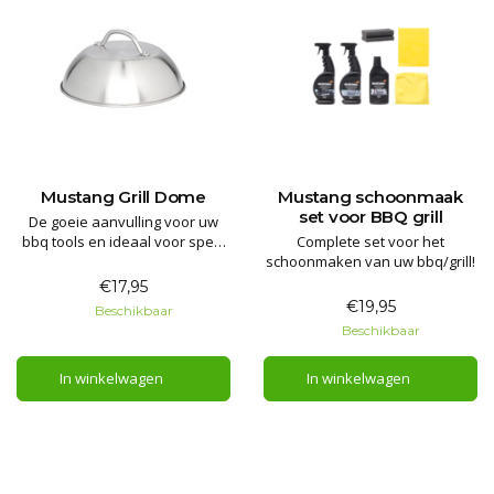
Mustang Grill Dome
Mustang schoonmaak
set voor BBQ grill
De goeie aanvulling voor uw
bbq tools en ideaal voor spek,
Complete set voor het
steaks, grillsandwiches,
schoonmaken van uw bbq/grill!
quesadilla enz.
€17,95
€19,95
Beschikbaar
Beschikbaar
In winkelwagen
In winkelwagen