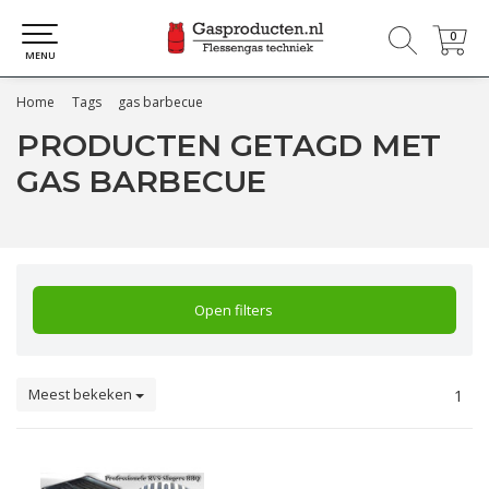
0
0
MENU
Home
Tags
gas barbecue
PRODUCTEN GETAGD MET
GAS BARBECUE
Open filters
Meest bekeken
1