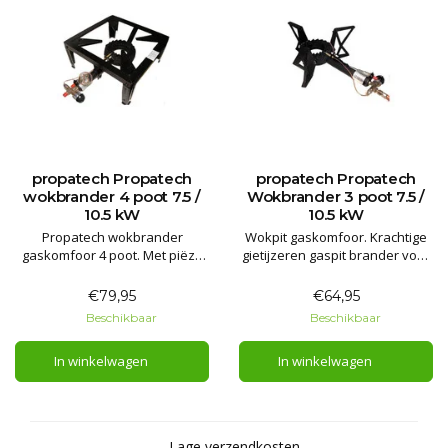
propatech Propatech
propatech Propatech
wokbrander 4 poot 7.5 /
Wokbrander 3 poot 7.5 /
10.5 kW
10.5 kW
Propatech wokbrander
Wokpit gaskomfoor. Krachtige
gaskomfoor 4 poot. Met piëzo
gietijzeren gaspit brander voor
ontsteking en door de
wokken of grote kook pannen.
thermische beveiliging veilig
Met piëzo ontsteking en
€79,95
€64,95
binnen te gebruiken.
thermokoppel.
Beschikbaar
Beschikbaar
Garantie 2 jaar
In winkelwagen
In winkelwagen
Lage verzendkosten