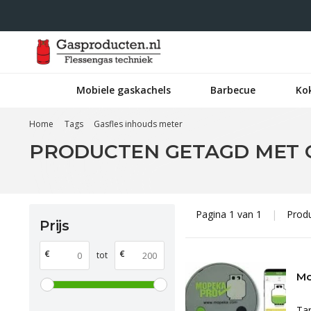
Mobiele gaskachels
Barbecue
Ko
Home
Tags
Gasfles inhouds meter
PRODUCTEN GETAGD MET 
Pagina 1 van 1
|
Prod
Prijs
€
€
tot
Mo
Tan