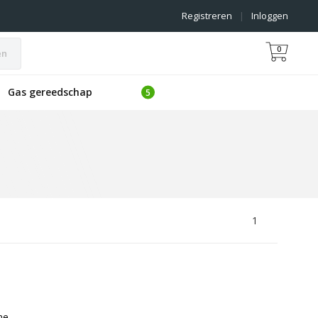
Registreren
|
Inloggen
0
en
Gas gereedschap
1
ne.