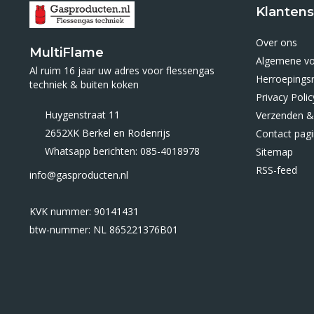
Klantens
Over ons
MultiFlame
Algemene v
Al ruim 16 jaar uw adres voor flessengas
Herroepings
techniek & buiten koken
Privacy Polic
Huygenstraat 11
Verzenden &
2652XK Berkel en Rodenrijs
Contact pag
Whatsapp berichten: 085-4018978
Sitemap
RSS-feed
info@gasproducten.nl
KVK nummer: 90141431
btw-nummer: NL 865221376B01