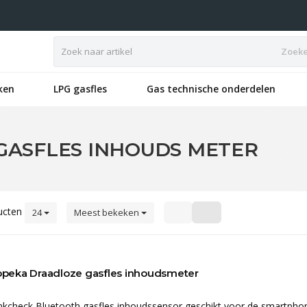
Zoek
ken
LPG gasfles
Gas technische onderdelen
GASFLES INHOUDS METER
ucten
24
Meest bekeken
peka Draadloze gasfles inhoudsmeter
kcheck Bluetooth gasfles inhoudssensor geschikt voor de smartpho