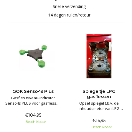
Snelle verzending
14 dagen ruilen/retour
GOK Senso4s Plus
Spiegeltje LPG
gasflessen
Gasfles niveau-indicator
Senso4s PLUS voor gasflessen
Opzet spiegel t.b.v. de
zie eenvoudig met uw
inhoudsmeter van LPG
smartphone of tablet de inhoud
gasflessen. Deze spiegeltjes
€104,95
van de gascilinder. Speciaal
zorgen ervoor dat u eenvoudig
€16,95
Beschikbaar
voor campers / caravans.
de inhoud van uw LPG
Beschikbaar
gasflessen kunt aflezen.