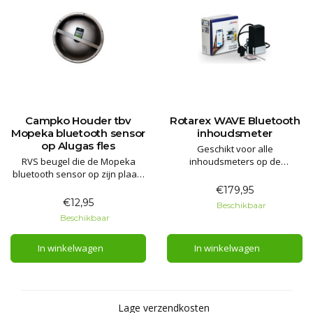
Campko Houder tbv
Rotarex WAVE Bluetooth
Mopeka bluetooth sensor
inhoudsmeter
op Alugas fles
Geschikt voor alle
RVS beugel die de Mopeka
inhoudsmeters op de
bluetooth sensor op zijn plaats
Multivalve gasflessen! Zie
houdt.
eenvoudig het inhoudsniveau
€179,95
van uw gasfles gemakkelijk en
€12,95
Beschikbaar
betrouwbaar vanaf uw
Beschikbaar
smartphone.
In winkelwagen
In winkelwagen
Lage verzendkosten