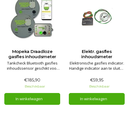
Mopeka Draadloze
Elektr. gasfles
gasfles inhoudsmeter
inhoudsmeter
Tankcheck Bluetooth gasfles
Elektronische gasfles indicator.
inhoudssensor geschikt voor
Handige indicator aan te sluiten
de smartphone.
op de accu van de auto of
motor home c/q camper.
€185,90
€59,95
In 2 uitvoeringen leverbaar.
Beschikbaar
Beschikbaar
In winkelwagen
In winkelwagen