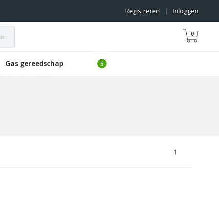
Registreren
|
Inloggen
0
en
Gas gereedschap
1