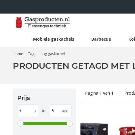
Mobiele gaskachels
Barbecue
Ko
Home
Tags
Lpg gaskachel
PRODUCTEN GETAGD MET 
Pagina 1 van 1
|
Prod
Prijs
€
€
tot