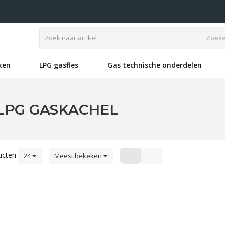
Zoek
ken
LPG gasfles
Gas technische onderdelen
LPG GASKACHEL
ucten
24
Meest bekeken