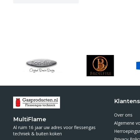
Klantens
Over ons
MultiFlame
Algemene v
Al ruim 16 jaar uw adres voor flessengas
Herroepings
techniek & buiten koken
Privacy Polic