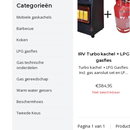
Categorieën
Mobiele gaskachels
Barbecue
Koken
LPG gasfles
IRV Turbo kachel + LPG
gasfles
Gas technische
Turbo kachel + LPG Gasfles.
onderdelen
Incl. gas aansluit set en LPG
gasfles om voordelig te
Gas gereedschap
vullen bij het tankstation.
€384,95
Garantie: 2 Jaar.
Warm water geisers
Niet beschikbaar
Beschermhoes
Tweede Keus
Pagina 1 van 1
|
Produc