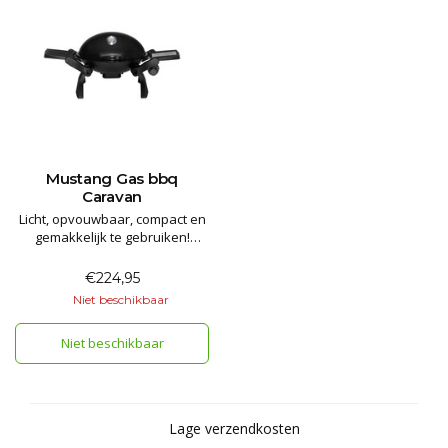
Mustang Gas bbq
Caravan
Licht, opvouwbaar, compact en
gemakkelijk te gebruiken!
Voorzien van gietijzeren grill
roosters.
€224,95
Niet beschikbaar
Niet beschikbaar
Lage verzendkosten