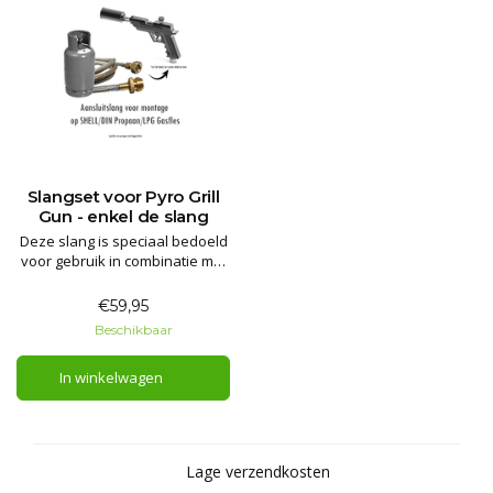
Slangset voor Pyro Grill
Gun - enkel de slang
Deze slang is speciaal bedoeld
voor gebruik in combinatie met
de Pyro Grill Gun. Heb je al een
Pyro Grill Gun, maar wil je hem
€59,95
gebruiken op een grotere
Beschikbaar
propaanfles in plaats van met
de Bernzomatic
In winkelwagen
wegwerpflessen? Dan is dit
precies wat je nodig hebt.
Lage verzendkosten