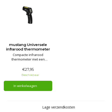
mustang Universele
infrarood thermometer
Compacte infrarood
thermometer met een
temperatuurbereik van -50 tot
+550 graden
€27,95
Beschikbaar
In winkelwagen
Lage verzendkosten